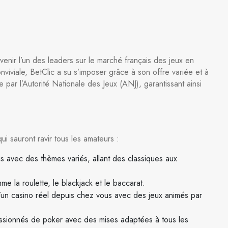
nir l’un des leaders sur le marché français des jeux en
onviviale, BetClic a su s’imposer grâce à son offre variée et à
ée par l’Autorité Nationale des Jeux (ANJ), garantissant ainsi
 sauront ravir tous les amateurs :
 avec des thèmes variés, allant des classiques aux
e la roulette, le blackjack et le baccarat.
d’un casino réel depuis chez vous avec des jeux animés par
ssionnés de poker avec des mises adaptées à tous les