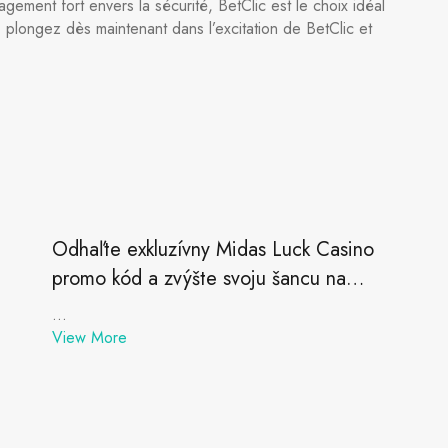
gement fort envers la sécurité, BetClic est le choix idéal
 plongez dès maintenant dans l’excitation de BetClic et
Odhaľte exkluzívny Midas Luck Casino
promo kód a zvýšte svoju šancu na
výhru
...
View More