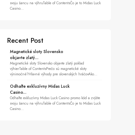
svoju šancu na výhruTable of ContentsČo je to Midas Luck
Casino...
Recent Post
Magnetické sloty Slovensko
objavte zlatý...
Magnetické sloty Slovensko objavte zlatý poklad
výhierTable of ContentsPrečo sú magnetické sloty
výnimočné?Hlavné výhody pre slovenských hráčovAko
funguje systém magnetických...
Odhaľte exkluzívny Midas Luck
Casino...
Odhaľte exkluzívny Midas Luck Casino promo kód a zvýšte
svoju šancu na výhruTable of ContentsČo je to Midas Luck
Casino...