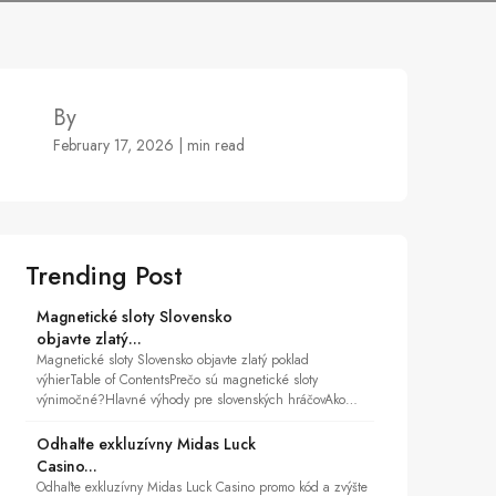
By
February 17, 2026 | min read
Trending Post
Magnetické sloty Slovensko
objavte zlatý...
Magnetické sloty Slovensko objavte zlatý poklad
výhierTable of ContentsPrečo sú magnetické sloty
výnimočné?Hlavné výhody pre slovenských hráčovAko
funguje systém magnetických...
Odhaľte exkluzívny Midas Luck
Casino...
Odhaľte exkluzívny Midas Luck Casino promo kód a zvýšte