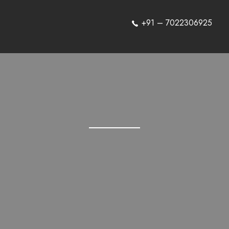
+91 – 7022306925