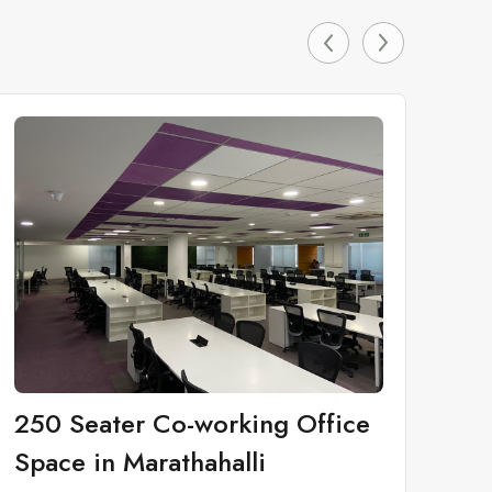
250 Seater Co-working Office
20
Space in Marathahalli
Of