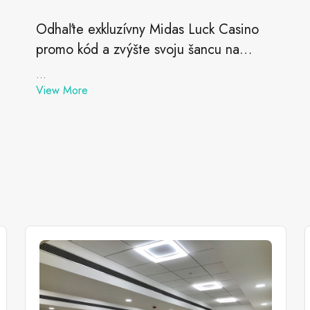
Odhaľte exkluzívny Midas Luck Casino
promo kód a zvýšte svoju šancu na
výhru
...
View More