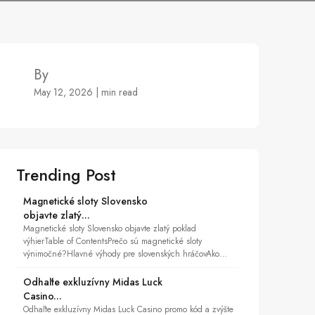
By
May 12, 2026 | min read
Trending Post
Magnetické sloty Slovensko
objavte zlatý...
Magnetické sloty Slovensko objavte zlatý poklad
výhierTable of ContentsPrečo sú magnetické sloty
výnimočné?Hlavné výhody pre slovenských hráčovAko
funguje systém magnetických...
Odhaľte exkluzívny Midas Luck
Casino...
Odhaľte exkluzívny Midas Luck Casino promo kód a zvýšte