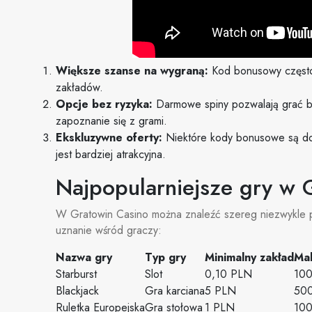
Większe szanse na wygraną:
Kod bonusowy często 
zakładów.
Opcje bez ryzyka:
Darmowe spiny pozwalają grać be
zapoznanie się z grami.
Ekskluzywne oferty:
Niektóre kody bonusowe są dos
jest bardziej atrakcyjna.
Najpopularniejsze gry w 
W Gratowin Casino można znaleźć szereg niezwykle pop
uznanie wśród graczy:
Nazwa gry
Typ gry
Minimalny zakład
Mak
Starburst
Slot
0,10 PLN
10
Blackjack
Gra karciana
5 PLN
50
Ruletka Europejska
Gra stołowa
1 PLN
10