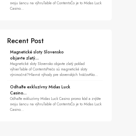
svoju šancu na výhruTable of ContentsČo je to Midas Luck
Casino...
Recent Post
Magnetické sloty Slovensko
objavte zlatý...
Magnetické sloty Slovensko objavte zlatý poklad
výhierTable of ContentsPrečo sú magnetické sloty
výnimočné?Hlavné výhody pre slovenských hráčovAko
funguje systém magnetických...
Odhaľte exkluzívny Midas Luck
Casino...
Odhaľte exkluzívny Midas Luck Casino promo kód a zvýšte
svoju šancu na výhruTable of ContentsČo je to Midas Luck
Casino...