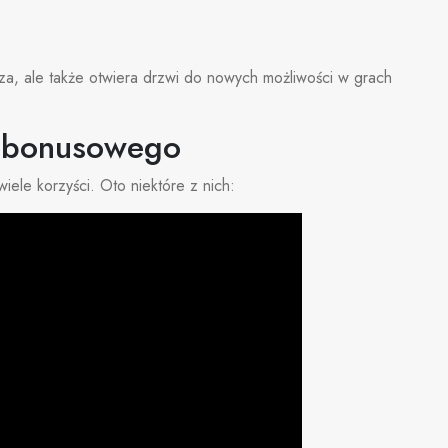
za, ale także otwiera drzwi do nowych możliwości w grach
u bonusowego
iele korzyści. Oto niektóre z nich: