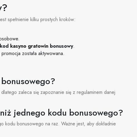
y?
est spełnienie kilku prostych kroków:
e osobowe.
kod
kasyno gratowin
bonusowy
.
a promocja została aktywowana.
u bonusowego?
, dlatego zaleca się zapoznanie się z regulaminem danej
j niż jednego kodu bonusowego?
go kodu bonusowego na raz. Ważne jest, aby dokładnie