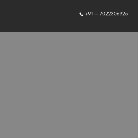
+91 – 7022306925