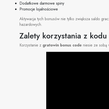
Dodatkowe darmowe spiny
Promocje lojalnościowe
Aktywacja tych bonusów nie tylko zwiększa saldo grac
hazardowych.
Zalety korzystania z kod
Korzystanie z
gratowin bonus code
niesie ze sobą w