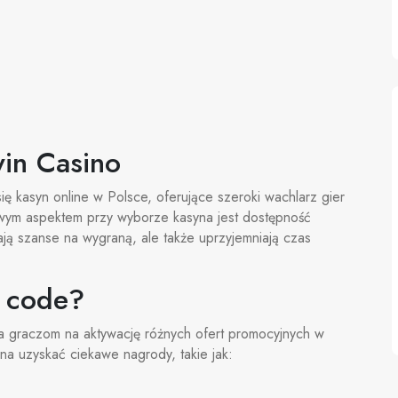
in Casino
ię kasyn online w Polsce, oferujące szeroki wachlarz gier
zowym aspektem przy wyborze kasyna jest dostępność
ają szanse na wygraną, ale także uprzyjemniają czas
s code?
la graczom na aktywację różnych ofert promocyjnych w
a uzyskać ciekawe nagrody, takie jak: