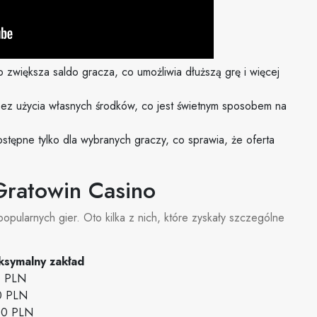
zwiększa saldo gracza, co umożliwia dłuższą grę i więcej
z użycia własnych środków, co jest świetnym sposobem na
tępne tylko dla wybranych graczy, co sprawia, że oferta
Gratowin Casino
ularnych gier. Oto kilka z nich, które zyskały szczególne
symalny zakład
0 PLN
0 PLN
00 PLN