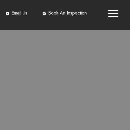
Email Us
Book An Inspection