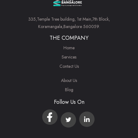
335,Temple Tree building, 1st Main,7th Block,
Koramangala,Bangalore 560059.
THE COMPANY
Home
Services
Contact Us
About Us
Blog
Follow Us On