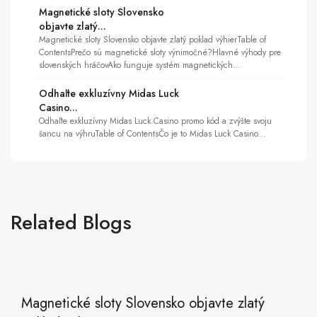
Magnetické sloty Slovensko
objavte zlatý...
Magnetické sloty Slovensko objavte zlatý poklad výhierTable of
ContentsPrečo sú magnetické sloty výnimočné?Hlavné výhody pre
slovenských hráčovAko funguje systém magnetických...
Odhaľte exkluzívny Midas Luck
Casino...
Odhaľte exkluzívny Midas Luck Casino promo kód a zvýšte svoju
šancu na výhruTable of ContentsČo je to Midas Luck Casino...
Related Blogs
Magnetické sloty Slovensko objavte zlatý