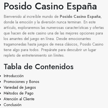
Posido Casino España
Bienvenido al increíble mundo de
Posido Casino España
,
donde la emoción y la diversión nunca terminan. En este
artículo, exploraremos las numerosas características y ofertas
que hacen de este casino una de las mejores opciones para
los amantes del juego en línea. Desde emocionantes
tragamonedas hasta juegos de mesa clásicos, Posido Casino
tiene algo para todos. Prepárate para descubrir un lugar
repleto de entretenimiento sin límites.
Tabla de Contenidos
Introducción
Promociones y Bonos
Variedad de Juegos
Métodos de Pago
Atención al Cliente
Conclusión