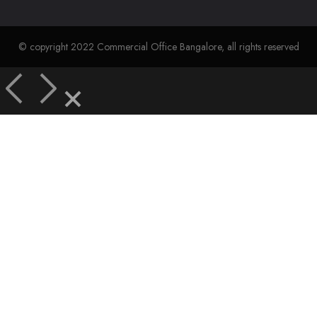
© copyright 2022 Commercial Office Bangalore, all rights reserved