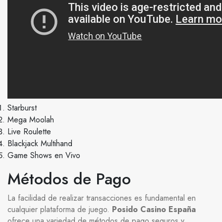
Starburst
Mega Moolah
Live Roulette
Blackjack Multihand
Game Shows en Vivo
Métodos de Pago
La facilidad de realizar transacciones es fundamental en
cualquier plataforma de juego.
Posido Casino España
ofrece una variedad de métodos de pago seguros y