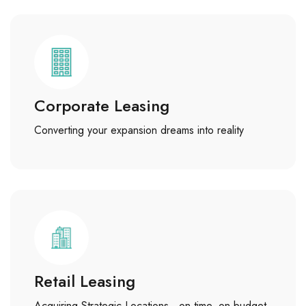
Corporate Leasing
Converting your expansion dreams into reality
Retail Leasing
Acquiring Strategic Locations…on time, on budget