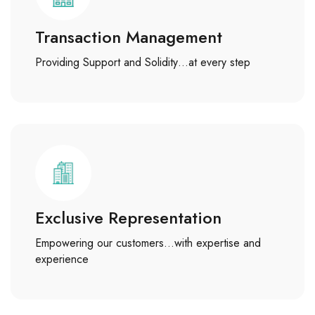
Transaction Management
Providing Support and Solidity…at every step
Exclusive Representation
Empowering our customers…with expertise and
experience