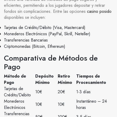
eficientes, permitiendo a los jugadores depositar y retirar
fondos sin complicaciones. Entre las opciones
casino posido
disponibles se incluyen:
Tarjetas de Crédito/Débito (Visa, Mastercard)
Monederos Electrónicos (PayPal, Skrill, Neteller)
Transferencias Bancarias
Criptomonedas (Bitcoin, Ethereum)
Comparativa de Métodos de
Pago
Método de
Depósito
Retiro
Tiempos de
Pago
Mínimo
Mínimo
Procesamiento
Tarjetas de
10€
20€
1-3 días
Crédito/Débito
Monederos
Instantáneo – 24
10€
10€
Electrónicos
horas
Transferencias
50€
100€
3-5 días