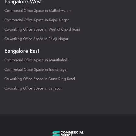
Bangalore West
Commercial Office Space in Malleshwaram
Commercial Office Space in Rajaji Nagar
Co-working Office Space in West of Chord Road
Co-working Office Space in Rajaji Nagar
Bangalore East
Commercial Office Space in Marathahalli
Commercial Office Space in Indiranagar
Co-working Office Space in Outer Ring Road
Co-working Office Space in Sarjapur