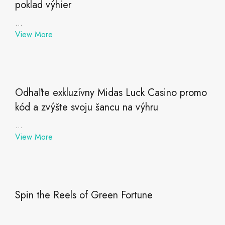
poklad výhier
...
View More
Odhaľte exkluzívny Midas Luck Casino promo
kód a zvýšte svoju šancu na výhru
...
View More
Spin the Reels of Green Fortune