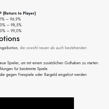
 (Return to Player)
,1% – 96,9%
,0% – 98,5%
,0% – 99,0%
otions
ngeboten
, die sowohl neuen als auch bestehenden
ue Spieler, um mit einem zusätzlichen Guthaben zu starten.
hlungen für bestimmte Spiele.
 die gegen Freispiele oder Bargeld eingelöst werden