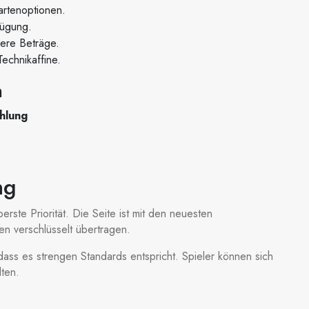
artenoptionen.
fügung.
ere Beträge.
echnikaffine.
n
hlung
ng
erste Priorität. Die Seite ist mit den neuesten
en verschlüsselt übertragen.
 dass es strengen Standards entspricht. Spieler können sich
lten.