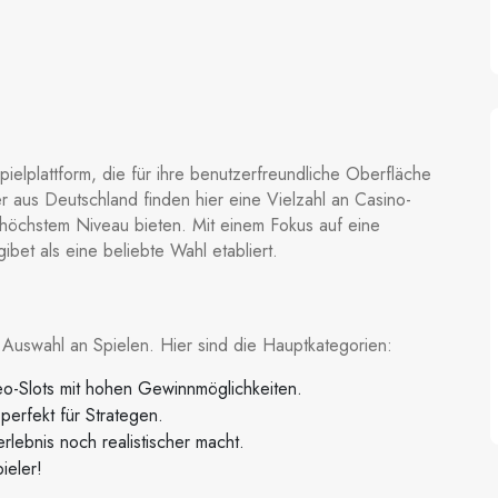
ielplattform, die für ihre benutzerfreundliche Oberfläche
er aus Deutschland finden hier eine Vielzahl an Casino-
f höchstem Niveau bieten. Mit einem Fokus auf eine
ibet als eine beliebte Wahl etabliert.
 Auswahl an Spielen. Hier sind die Hauptkategorien:
eo-Slots mit hohen Gewinnmöglichkeiten.
perfekt für Strategen.
rlebnis noch realistischer macht.
ieler!