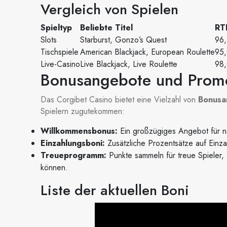
Vergleich von Spielen
Spieltyp
Beliebte Titel
RTP
Slots
Starburst, Gonzo’s Quest
96
Tischspiele
American Blackjack, European Roulette
95
Live-Casino
Live Blackjack, Live Roulette
98
Bonusangebote und Prom
Das Corgibet Casino bietet eine Vielzahl von
Bonusa
Spielern zugutekommen:
Willkommensbonus:
Ein großzügiges Angebot für ne
Einzahlungsboni:
Zusätzliche Prozentsätze auf Einza
Treueprogramm:
Punkte sammeln für treue Spieler,
können.
Liste der aktuellen Boni