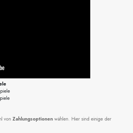
ele
piele
piele
hl von
Zahlungsoptionen
wählen. Hier sind einige der