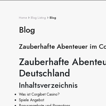
›
›
Home
Blog Listing
Blog
Blog
Zauberhafte Abenteuer im Co
Zauberhafte Abenteu
Deutschland
Inhaltsverzeichnis
Was ist Corgibet Casino?
Spiele Angebot
Bonusangebote und Promotions