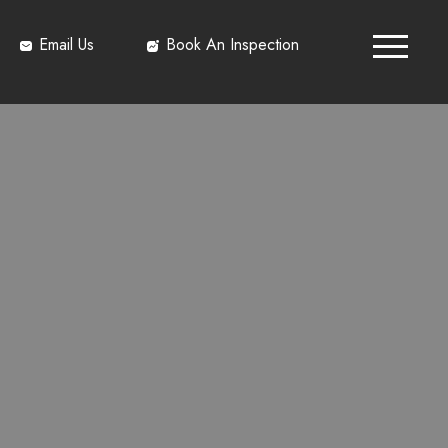
Email Us
Book An Inspection