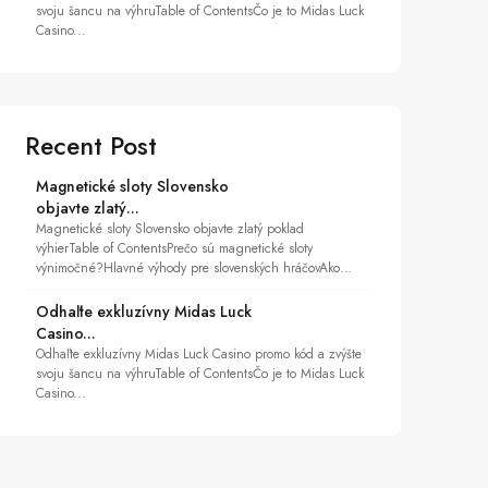
svoju šancu na výhruTable of ContentsČo je to Midas Luck
Casino...
Recent Post
Magnetické sloty Slovensko
objavte zlatý...
Magnetické sloty Slovensko objavte zlatý poklad
výhierTable of ContentsPrečo sú magnetické sloty
výnimočné?Hlavné výhody pre slovenských hráčovAko
funguje systém magnetických...
Odhaľte exkluzívny Midas Luck
Casino...
Odhaľte exkluzívny Midas Luck Casino promo kód a zvýšte
svoju šancu na výhruTable of ContentsČo je to Midas Luck
Casino...