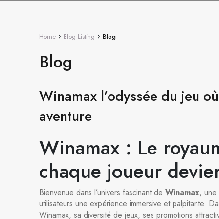
›
›
Home
Blog Listing
Blog
Blog
Winamax l’odyssée du jeu où
aventure
Winamax : Le royaum
chaque joueur devie
Bienvenue dans l’univers fascinant de
Winamax
, une
utilisateurs une expérience immersive et palpitante. Da
Winamax, sa diversité de jeux, ses promotions attracti