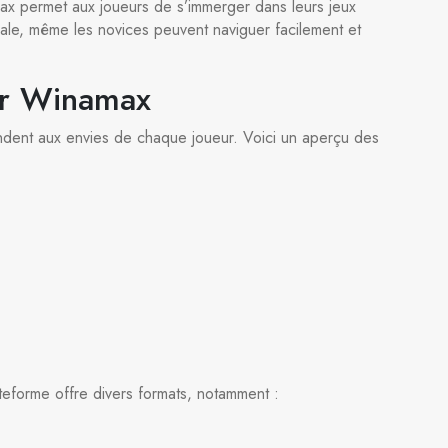
max permet aux joueurs de s’immerger dans leurs jeux
ale, même les novices peuvent naviguer facilement et
sur Winamax
ent aux envies de chaque joueur. Voici un aperçu des
teforme offre divers formats, notamment :