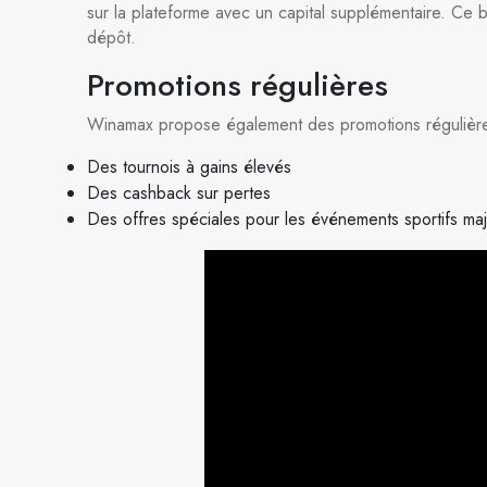
sur la plateforme avec un capital supplémentaire. Ce 
dépôt.
Promotions régulières
Winamax propose également des promotions régulières
Des tournois à gains élevés
Des cashback sur pertes
Des offres spéciales pour les événements sportifs ma