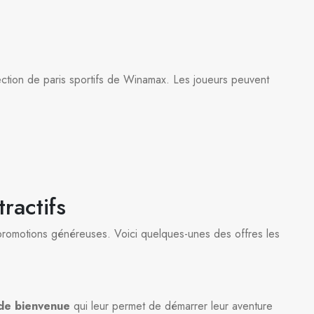
ection de paris sportifs de Winamax. Les joueurs peuvent
ractifs
romotions généreuses. Voici quelques-unes des offres les
de bienvenue
qui leur permet de démarrer leur aventure