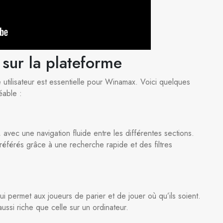
 sur la plateforme
 utilisateur est essentielle pour Winamax. Voici quelques
éable :
, avec une navigation fluide entre les différentes sections.
référés grâce à une recherche rapide et des filtres
 permet aux joueurs de parier et de jouer où qu’ils soient.
aussi riche que celle sur un ordinateur.