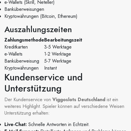
e-Wallets (Skrill, Neteller)
Banküberweisungen
Kryptowährungen (Bitcoin, Ethereum)
Auszahlungszeiten
Zahlungsmethode
Bearbeitungszeit
Kreditkarten
3-5 Werktage
e-Wallets
1-2 Werktage
Banküberweisung
5-7 Werktage
Kryptowährungen
Instant
Kundenservice und
Unterstützung
Der Kundenservice von
Viggoslots Deutschland
ist ein
weiteres Highlight. Spieler können auf verschiedene Weisen
Unterstützung erhalten:
Live-Chat:
Schnelle Antworten in Echtzeit.