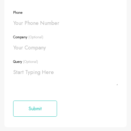
Phone
Company
(Optional)
Query
(Optional)