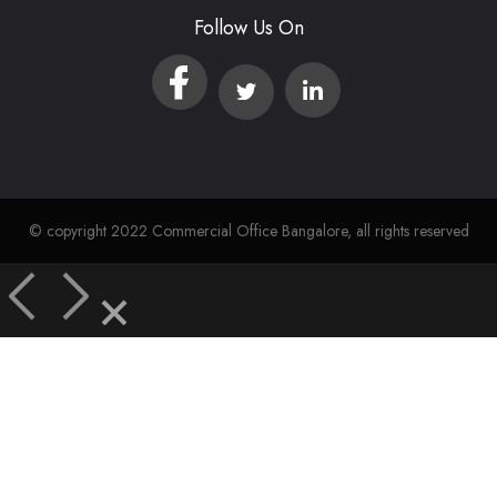
Follow Us On
© copyright 2022 Commercial Office Bangalore, all rights reserved