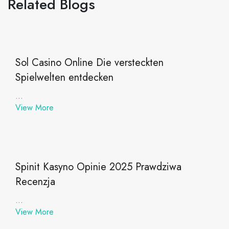
Related Blogs
Sol Casino Online Die versteckten
Spielwelten entdecken
...
View More
Spinit Kasyno Opinie 2025 Prawdziwa
Recenzja
...
View More