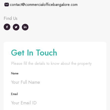
contact@commercialofficebangalore.com
Find Us
Get In Touch
Please fill the details to know about the property
Name
Email