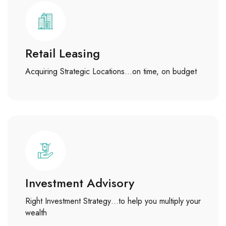
Retail Leasing
Acquiring Strategic Locations…on time, on budget
Investment Advisory
Right Investment Strategy…to help you multiply your
wealth