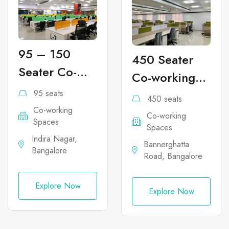
95 – 150
450 Seater
Seater Co-
Co-working
working
Office Space
95 seats
450 seats
Office Space
in
Co-working
Co-working
Spaces
in Indira
Spaces
Bannerghatta
Indira Nagar,
Nagar
Bannerghatta
Bangalore
Road, Bangalore
Explore Now
Explore Now