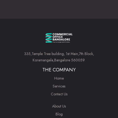
335,Temple Tree building, 1st Main,7th Block,
Koramangala,Bangalore 560059.
THE COMPANY
Home
Services
Contact Us
About Us
Blog