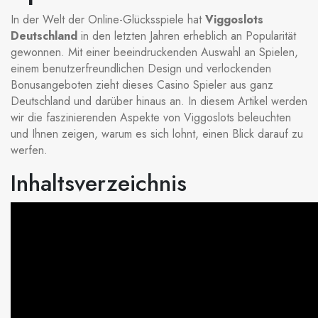
In der Welt der Online-Glücksspiele hat
Viggoslots
Deutschland
in den letzten Jahren erheblich an Popularität
gewonnen. Mit einer beeindruckenden Auswahl an Spielen,
einem benutzerfreundlichen Design und verlockenden
Bonusangeboten zieht dieses Casino Spieler aus ganz
Deutschland und darüber hinaus an. In diesem Artikel werden
wir die faszinierenden Aspekte von Viggoslots beleuchten
und Ihnen zeigen, warum es sich lohnt, einen Blick darauf zu
werfen.
Inhaltsverzeichnis