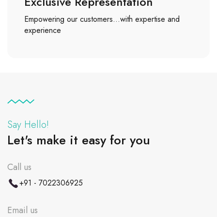
Exclusive Representation
Empowering our customers…with expertise and
experience
Say Hello!
Let's make it easy for you
Call us
+91 - 7022306925
Email us