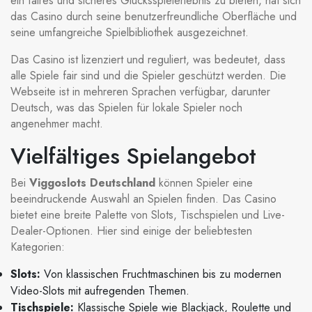
ein faires und sicheres Glücksspielerlebnis zu bieten, hat sich
das Casino durch seine benutzerfreundliche Oberfläche und
seine umfangreiche Spielbibliothek ausgezeichnet.
Das Casino ist lizenziert und reguliert, was bedeutet, dass
alle Spiele fair sind und die Spieler geschützt werden. Die
Webseite ist in mehreren Sprachen verfügbar, darunter
Deutsch, was das Spielen für lokale Spieler noch
angenehmer macht.
Vielfältiges Spielangebot
Bei
Viggoslots Deutschland
können Spieler eine
beeindruckende Auswahl an Spielen finden. Das Casino
bietet eine breite Palette von Slots, Tischspielen und Live-
Dealer-Optionen. Hier sind einige der beliebtesten
Kategorien:
Slots:
Von klassischen Fruchtmaschinen bis zu modernen
Video-Slots mit aufregenden Themen.
Tischspiele:
Klassische Spiele wie Blackjack, Roulette und