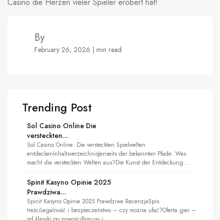
Casino die Herzen vieler Spieler erobert hat!
By
February 26, 2026 | min read
Trending Post
Sol Casino Online Die
versteckten...
Sol Casino Online: Die versteckten Spielwelten
entdeckenInhaltsverzeichnisJenseits der bekannten Pfade: Was
macht die versteckten Welten aus?Die Kunst der Entdeckung:
Tipps...
Spinit Kasyno Opinie 2025
Prawdziwa...
Spinit Kasyno Opinie 2025 Prawdziwa RecenzjaSpis
treściLegalność i bezpieczeństwo – czy można ufać?Oferta gier –
od klasyki po nowościBonusy i...