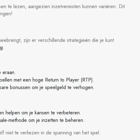
n te lezen, aangezien inzetvereisten kunnen variëren. Dit
ingen!
ebrengt, zijn er verschillende strategieën die je kunt
bg
.
e eraan.
ellen met een hoge Return to Player (RTP).
bare bonussen om je speelgeld te verhogen.
rten helpen om je kansen te verbeteren.
gale-methode om je inzetten te beheren.
lf niet te verliezen in de spanning van het spel.