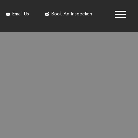
Email Us
Book An Inspection