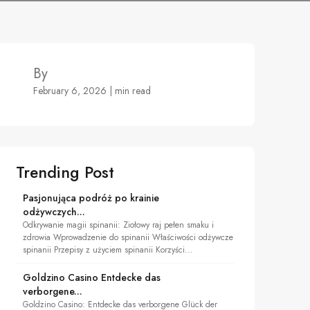
By
February 6, 2026 | min read
Trending Post
Pasjonująca podróż po krainie
odżywczych...
Odkrywanie magii spinanii: Ziołowy raj pełen smaku i
zdrowia Wprowadzenie do spinanii Właściwości odżywcze
spinanii Przepisy z użyciem spinanii Korzyści...
Goldzino Casino Entdecke das
verborgene...
Goldzino Casino: Entdecke das verborgene Glück der