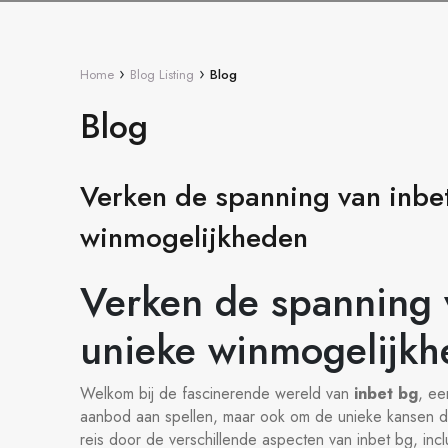
›
›
Home
Blog Listing
Blog
Blog
Verken de spanning van inbe
winmogelijkheden
Verken de spanning 
unieke winmogelijk
Welkom bij de fascinerende wereld van
inbet bg
, ee
aanbod aan spellen, maar ook om de unieke kansen die
reis door de verschillende aspecten van inbet bg, incl