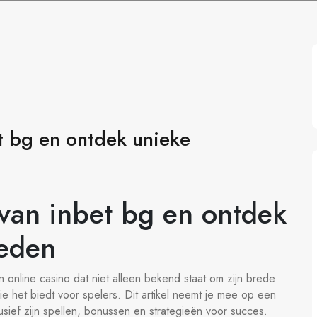
t bg en ontdek unieke
van inbet bg en ontdek
heden
n online casino dat niet alleen bekend staat om zijn brede
 het biedt voor spelers. Dit artikel neemt je mee op een
usief zijn spellen, bonussen en strategieën voor succes.