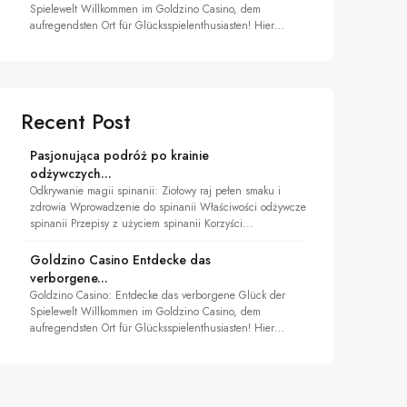
Spielewelt Willkommen im Goldzino Casino, dem
aufregendsten Ort für Glücksspielenthusiasten! Hier
erwartet dich...
Recent Post
Pasjonująca podróż po krainie
odżywczych...
Odkrywanie magii spinanii: Ziołowy raj pełen smaku i
zdrowia Wprowadzenie do spinanii Właściwości odżywcze
spinanii Przepisy z użyciem spinanii Korzyści...
Goldzino Casino Entdecke das
verborgene...
Goldzino Casino: Entdecke das verborgene Glück der
Spielewelt Willkommen im Goldzino Casino, dem
aufregendsten Ort für Glücksspielenthusiasten! Hier
erwartet dich...