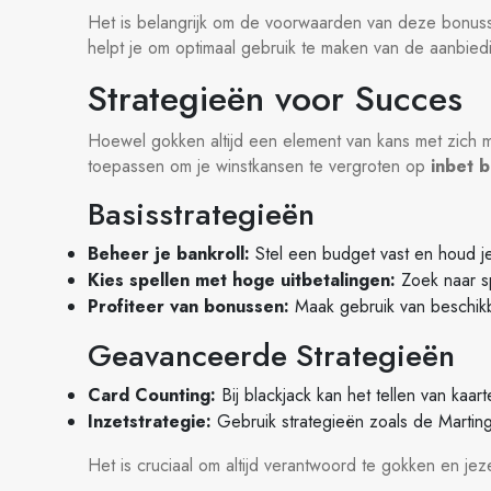
Het is belangrijk om de voorwaarden van deze bonusse
helpt je om optimaal gebruik te maken van de aanbied
Strategieën voor Succes
Hoewel gokken altijd een element van kans met zich me
toepassen om je winstkansen te vergroten op
inbet 
Basisstrategieën
Beheer je bankroll:
Stel een budget vast en houd j
Kies spellen met hoge uitbetalingen:
Zoek naar sp
Profiteer van bonussen:
Maak gebruik van beschik
Geavanceerde Strategieën
Card Counting:
Bij blackjack kan het tellen van kaa
Inzetstrategie:
Gebruik strategieën zoals de Martin
Het is cruciaal om altijd verantwoord te gokken en jeze