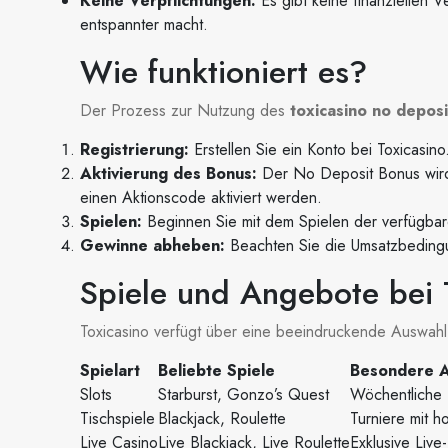
Keine Verpflichtungen:
Es gibt keine finanziellen 
entspannter macht.
Wie funktioniert es?
Der Prozess zur Nutzung des
toxicasino no deposi
Registrierung:
Erstellen Sie ein Konto bei Toxicasino
Aktivierung des Bonus:
Der No Deposit Bonus wird
einen Aktionscode aktiviert werden.
Spielen:
Beginnen Sie mit dem Spielen der verfügbar
Gewinne abheben:
Beachten Sie die Umsatzbeding
Spiele und Angebote bei 
Toxicasino verfügt über eine beeindruckende Auswahl
Spielart
Beliebte Spiele
Besondere 
Slots
Starburst, Gonzo’s Quest
Wöchentliche 
Tischspiele
Blackjack, Roulette
Turniere mit h
Live Casino
Live Blackjack, Live Roulette
Exklusive Live