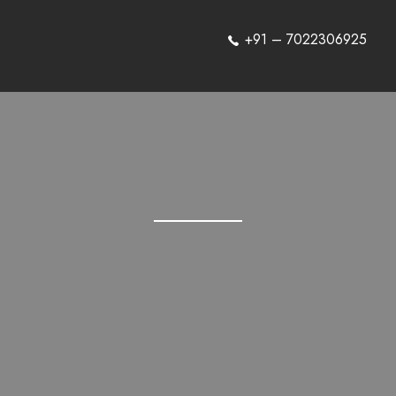
+91 – 7022306925