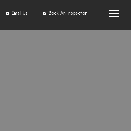
Email Us
Book An Inspection