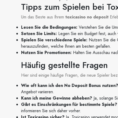
Tipps zum Spielen bei Tox
Um das Beste aus Ihrem
toxicasino no deposit
Erleb
Lesen Sie die Bedingungen:
Verstehen Sie die Um
Setzen Sie Limits:
Legen Sie ein Budget fest, auch 
Spielen Sie verschiedene Spiele:
Nutzen Sie die 
herauszufinden, welche Ihnen am besten gefallen.
Nutzen Sie Promotionen:
Halten Sie Ausschau nac
Häufig gestellte Fragen
Hier sind einige häufige Fragen, die neue Spieler b
Wie oft kann ich den No Deposit Bonus nutzen
Angebot variieren.
Kann ich meine Gewinne abheben?
Ja, solange S
Gibt es Einschränkungen für bestimmte Spiele?
informieren Sie sich daher vorher.
Ist Toxicasino sicher?
Ja, Toxicasino verwendet mo