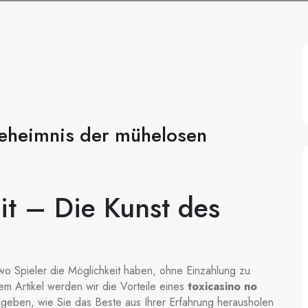
Geheimnis der mühelosen
it – Die Kunst des
wo Spieler die Möglichkeit haben, ohne Einzahlung zu
em Artikel werden wir die Vorteile eines
toxicasino no
geben, wie Sie das Beste aus Ihrer Erfahrung herausholen