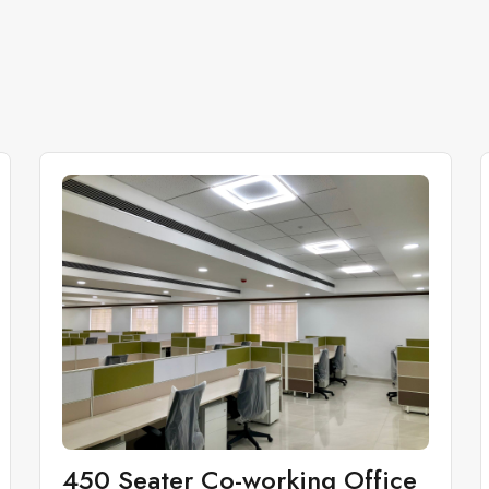
450 Seater Co-working Office