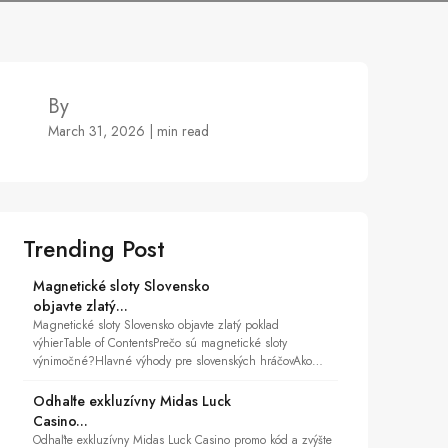
By
March 31, 2026 | min read
Trending Post
Magnetické sloty Slovensko
objavte zlatý...
Magnetické sloty Slovensko objavte zlatý poklad
výhierTable of ContentsPrečo sú magnetické sloty
výnimočné?Hlavné výhody pre slovenských hráčovAko
funguje systém magnetických...
Odhaľte exkluzívny Midas Luck
Casino...
Odhaľte exkluzívny Midas Luck Casino promo kód a zvýšte