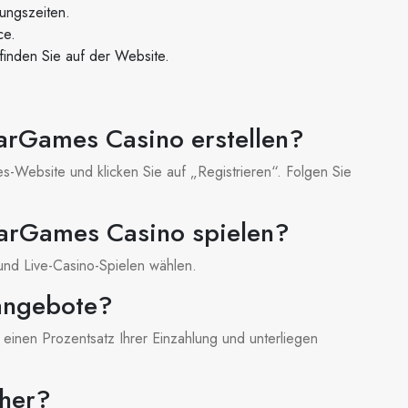
ungszeiten.
ce.
finden Sie auf der Website.
tarGames Casino erstellen?
s-Website und klicken Sie auf „Registrieren“. Folgen Sie
tarGames Casino spielen?
 und Live-Casino-Spielen wählen.
sangebote?
 einen Prozentsatz Ihrer Einzahlung und unterliegen
cher?