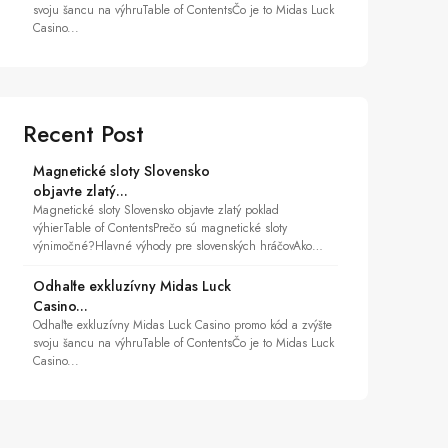
svoju šancu na výhruTable of ContentsČo je to Midas Luck
Casino...
Recent Post
Magnetické sloty Slovensko
objavte zlatý...
Magnetické sloty Slovensko objavte zlatý poklad
výhierTable of ContentsPrečo sú magnetické sloty
výnimočné?Hlavné výhody pre slovenských hráčovAko
funguje systém magnetických...
Odhaľte exkluzívny Midas Luck
Casino...
Odhaľte exkluzívny Midas Luck Casino promo kód a zvýšte
svoju šancu na výhruTable of ContentsČo je to Midas Luck
Casino...