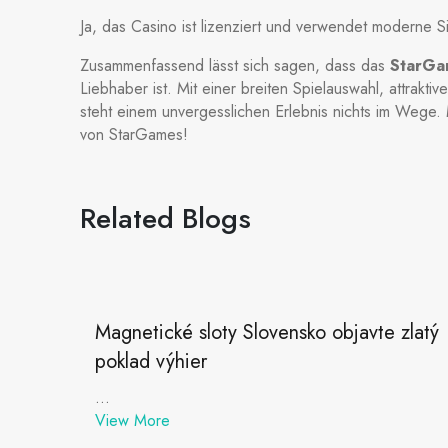
Ja, das Casino ist lizenziert und verwendet moderne 
Zusammenfassend lässt sich sagen, dass das
StarGa
Liebhaber ist. Mit einer breiten Spielauswahl, attra
steht einem unvergesslichen Erlebnis nichts im Wege.
von StarGames!
Related Blogs
Magnetické sloty Slovensko objavte zlatý
poklad výhier
...
View More