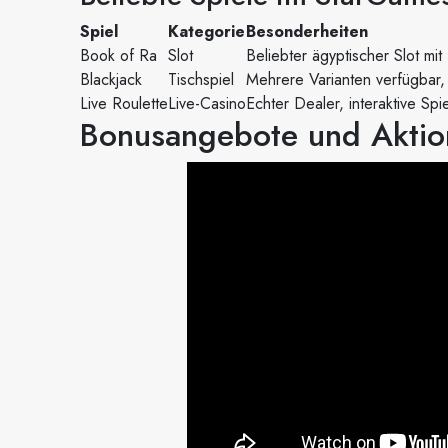
Spiel
Kategorie
Besonderheiten
Book of Ra
Slot
Beliebter ägyptischer Slot mit
Blackjack
Tischspiel
Mehrere Varianten verfügbar, 
Live Roulette
Live-Casino
Echter Dealer, interaktive S
Bonusangebote und Aktio