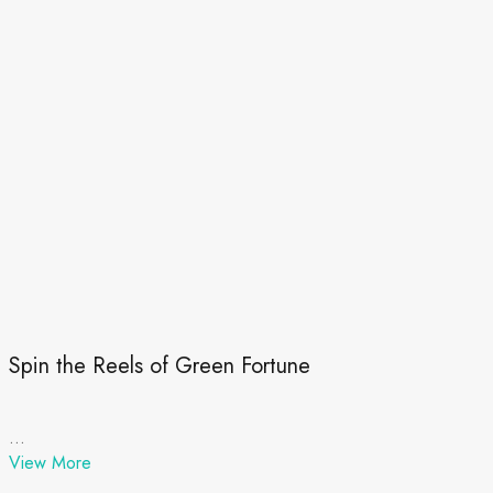
Spin the Reels of Green Fortune
...
View More