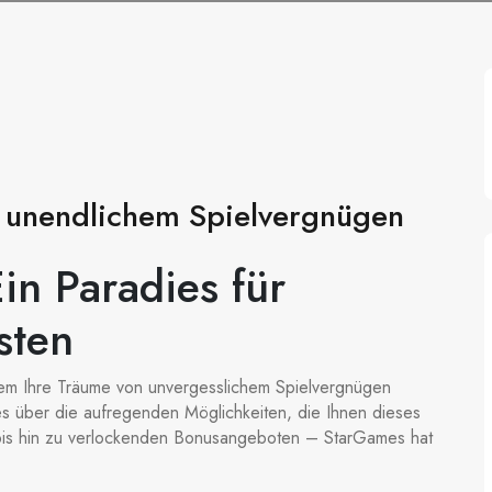
 unendlichem Spielvergnügen
in Paradies für
sten
dem Ihre Träume von unvergesslichem Spielvergnügen
lles über die aufregenden Möglichkeiten, die Ihnen dieses
n bis hin zu verlockenden Bonusangeboten – StarGames hat