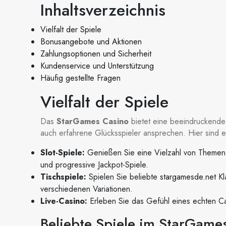
Inhaltsverzeichnis
Vielfalt der Spiele
Bonusangebote und Aktionen
Zahlungsoptionen und Sicherheit
Kundenservice und Unterstützung
Häufig gestellte Fragen
Vielfalt der Spiele
Das
StarGames Casino
bietet eine beeindruckende 
auch erfahrene Glücksspieler ansprechen. Hier sind e
Slot-Spiele:
Genießen Sie eine Vielzahl von Themen u
und progressive Jackpot-Spiele.
Tischspiele:
Spielen Sie beliebte
stargamesde.net
Kl
verschiedenen Variationen.
Live-Casino:
Erleben Sie das Gefühl eines echten Cas
Beliebte Spiele im StarGame