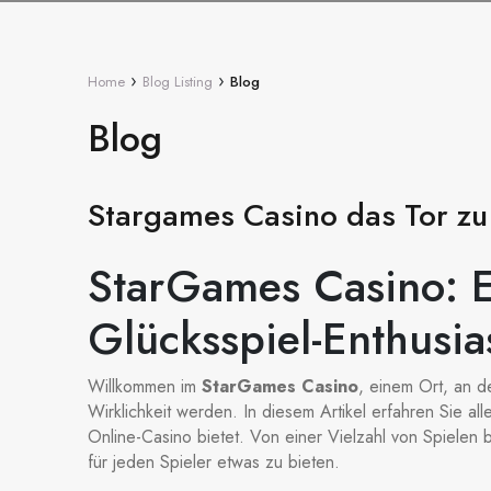
›
›
Home
Blog Listing
Blog
Blog
Stargames Casino das Tor zu
StarGames Casino: E
Glücksspiel-Enthusia
Willkommen im
StarGames Casino
, einem Ort, an 
Wirklichkeit werden. In diesem Artikel erfahren Sie a
Online-Casino bietet. Von einer Vielzahl von Spiele
für jeden Spieler etwas zu bieten.