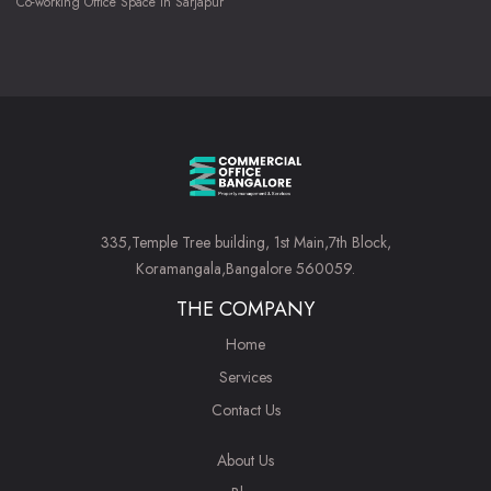
Co-working Office Space in Sarjapur
335,Temple Tree building, 1st Main,7th Block,
Koramangala,Bangalore 560059.
THE COMPANY
Home
Services
Contact Us
About Us