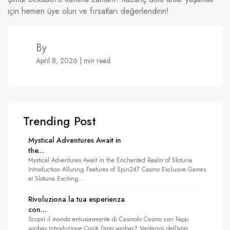
için hemen üye olun ve fırsatları değerlendirin!
By
April 8, 2026 | min read
Trending Post
Mystical Adventures Await in
the...
Mystical Adventures Await in the Enchanted Realm of Slotuna
Introduction Alluring Features of Spin247 Casino Exclusive Games
at Slotuna Exciting...
Rivoluziona la tua esperienza
con...
Scopri il mondo entusiasmante di Casinolo Casino con l'app
winbay Introduzione Cos'è l'app winbay? Vantaggi dell'app