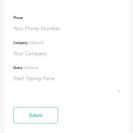
Phone
Company
(Optional)
Query
(Optional)