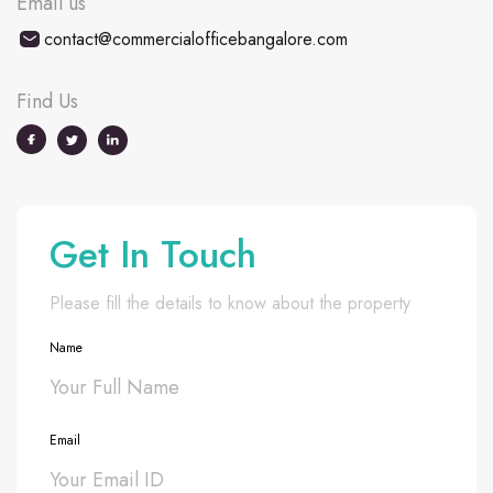
Email us
contact@commercialofficebangalore.com
Find Us
Get In Touch
Please fill the details to know about the property
Name
Email