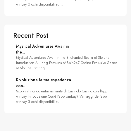
winbay Giochi disponibili su...
Recent Post
Mystical Adventures Await in
the...
Mystical Adventures Await in the Enchanted Realm of Slotuna
Introduction Alluring Features of Spin247 Casino Exclusive Games
at Slotuna Exciting...
Rivoluziona la tua esperienza
con...
Scopri il mondo entusiasmante di Casinolo Casino con l'app
winbay Introduzione Cos'è l'app winbay? Vantaggi dell'app
winbay Giochi disponibili su...