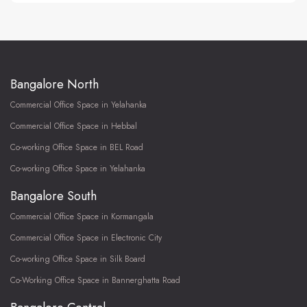
Bangalore North
Commercial Office Space in Yelahanka
Commercial Office Space in Hebbal
Co-working Office Space in BEL Road
Co-working Office Space in Yelahanka
Bangalore South
Commercial Office Space in Kormangala
Commercial Office Space in Electronic City
Co-working Office Space in Silk Board
Co-Working Office Space in Bannerghatta Road