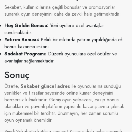
Sekabet, kullanıcılarına çeşitli bonuslar ve promosyonlar
sunarak oyun deneyimini daha da zevkli hale getirmektedir:
Hoş Geldin Bonusu:
Yeni üyelere özel avantajlar
sunulmaktadır.
Yatırım Bonusu:
Belirli bir miktarda yatırım yapıldığında ek
bonus kazanma imkanı.
Sadakat Programı:
Düzenli oyunculara özel ödüller ve
avantajlar sağlanmaktadır.
Sonuç
Özetle,
Sekabet güncel adres
ile oyuncularına sunduğu
yenilikler ve fırsatlar sayesinde online kumar deneyimini
benzersiz kılmaktadır. Geniş oyun yelpazesi, cazip bonus
olanakları ve güvenli platform yapısı ile kazanç avına çıkmak
için mükemmel bir tercihtir. Unutmayın, her zaman sorumlu
oyun oynamak önemlidir.
Şimdi Sekabet’e katılma zamanı! Kazanç dolu anlar yaşamak