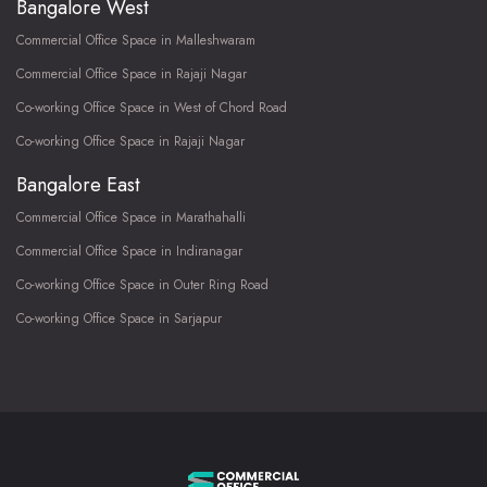
Bangalore West
Commercial Office Space in Malleshwaram
Commercial Office Space in Rajaji Nagar
Co-working Office Space in West of Chord Road
Co-working Office Space in Rajaji Nagar
Bangalore East
Commercial Office Space in Marathahalli
Commercial Office Space in Indiranagar
Co-working Office Space in Outer Ring Road
Co-working Office Space in Sarjapur