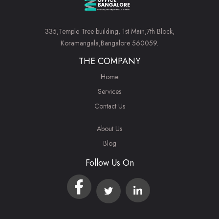
335,Temple Tree building, 1st Main,7th Block,
Koramangala,Bangalore 560059.
THE COMPANY
Home
Services
Contact Us
About Us
Blog
Follow Us On