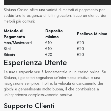
Slotuna Casino offre una varietà di metodi di pagamento per
soddisfare le esigenze di tutti i giocatori. Ecco un elenco dei
metodi più comuni:
Metodo di
Deposito
Prelievo Minimo
Pagamento
Minimo
Visa/Mastercard
€10
€20
Skrill
€10
€20
Bitcoin
€20
€20
Esperienza Utente
La
user experience
è fondamentale in un casinò online. Su
Slotuna, i giocatori segnalano un’interfaccia intuitiva e una
navigazione semplice. Inoltre, la velocità di caricamento dei
giochi è generalmente molto buona, il che contribuisce a
un’esperienza complessivamente positiva.
Supporto Clienti