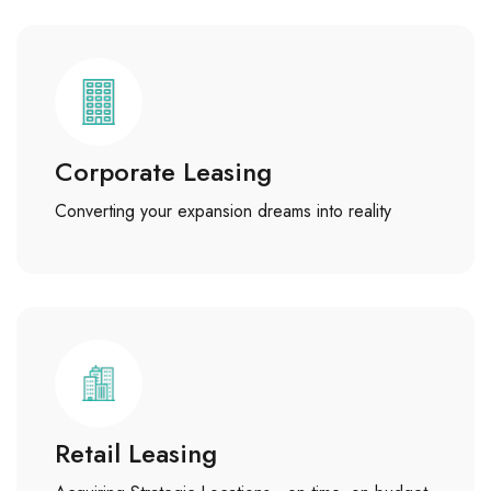
Corporate Leasing
Converting your expansion dreams into reality
Retail Leasing