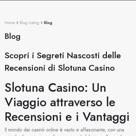
›
›
Home
Blog Listing
Blog
Blog
Scopri i Segreti Nascosti delle
Recensioni di Slotuna Casino
Slotuna Casino: Un
Viaggio attraverso le
Recensioni e i Vantaggi
Il mondo dei casinò online è vasto e affascinante, con una