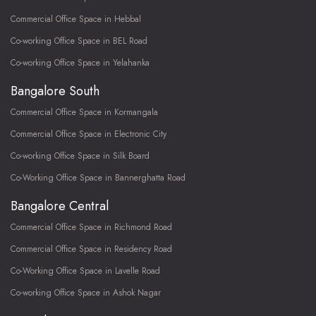
Commercial Office Space in Hebbal
Co-working Office Space in BEL Road
Co-working Office Space in Yelahanka
Bangalore South
Commercial Office Space in Kormangala
Commercial Office Space in Electronic City
Co-working Office Space in Silk Board
Co-Working Office Space in Bannerghatta Road
Bangalore Central
Commercial Office Space in Richmond Road
Commercial Office Space in Residency Road
Co-Working Office Space in Lavelle Road
Co-working Office Space in Ashok Nagar