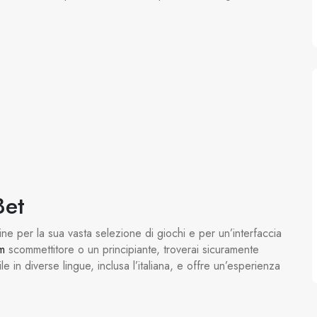
Bet
ne per la sua vasta selezione di giochi e per un’interfaccia
m
scommettitore o un principiante, troverai sicuramente
e in diverse lingue, inclusa l’italiana, e offre un’esperienza