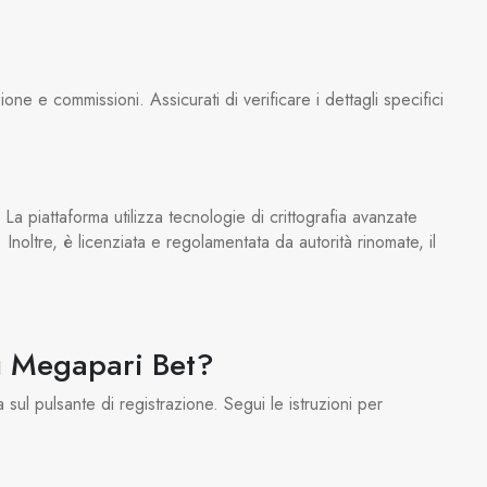
e e commissioni. Assicurati di verificare i dettagli specifici
La piattaforma utilizza tecnologie di crittografia avanzate
. Inoltre, è licenziata e regolamentata da autorità rinomate, il
u Megapari Bet?
cca sul pulsante di registrazione. Segui le istruzioni per