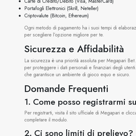
Carte di Credito/Debito (Visa, MasterCard)
Portafogli Elettronici (Skrill, Neteller)
Criptovalute (Bitcoin, Ethereum)
Ogni metodo di pagamento ha i suoi tempi di elaborazion
per scegliere l’opzione migliore per te.
Sicurezza e Affidabilità
La sicurezza è una priorità assoluta per Megapari Bet. 
per proteggere i dati personali e finanziari degli utenti
che garantisce un ambiente di gioco equo e sicuro.
Domande Frequenti
1. Come posso registrarmi s
Per registrarti, visita il sito ufficiale di Megapari e cli
completare il modulo.
2. Ci sono limiti di prelievo?