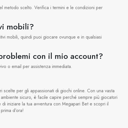
l metodo scelto. Verifica i termini e le condizioni per
vi mobili?
ivi mobili, quindi puoi giocare ovunque e in qualsiasi
 problemi con il mio account?
l vivo o email per assistenza immediata.
i scelte per gli appassionati di giochi online. Con una vasta
ambiente sicuro, è facile capire perché sempre più giocatori
i iniziare la tua avventura con Megapari Bet e scopri il
 prima d’ora!