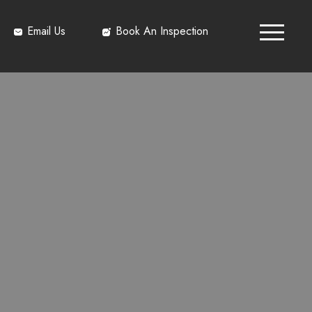
Email Us
Book An Inspection