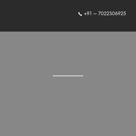
+91 – 7022306925