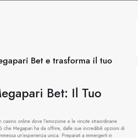
gapari Bet e trasforma il tuo
egapari Bet: Il Tuo
n casino online dove l’emozione e le vincite straordinarie
ò che Megapari ha da offrire, dalle sue incredibili opzioni di
mmessa un’esperienza unica. Preparati a immergerti in