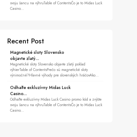
svoju šancu na výhruTable of ContentsČo je to Midas Luck
Casino...
Recent Post
Magnetické sloty Slovensko
objavte zlatý...
Magnetické sloty Slovensko objavte zlatý poklad
výhierTable of ContentsPrečo sú magnetické sloty
výnimočné?Hlavné výhody pre slovenských hráčovAko
funguje systém magnetických...
Odhaľte exkluzívny Midas Luck
Casino...
Odhaľte exkluzívny Midas Luck Casino promo kód a zvýšte
svoju šancu na výhruTable of ContentsČo je to Midas Luck
Casino...