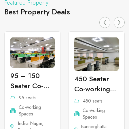
Featured Property
Best Property Deals
95 – 150
450 Seater
Seater Co-
Co-working
working
Office Space
95 seats
450 seats
Office Space
in
Co-working
Co-working
Spaces
in Indira
Spaces
Bannerghatta
Indira Nagar,
Nagar
Bannerghatta