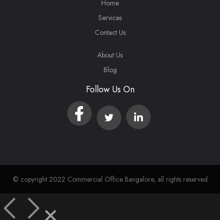
Home
Services
Contact Us
About Us
Blog
Follow Us On
© copyright 2022 Commercial Office Bangalore, all rights reserved