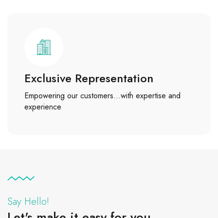
Exclusive Representation
Empowering our customers…with expertise and
experience
Say Hello!
Let's make it easy for you