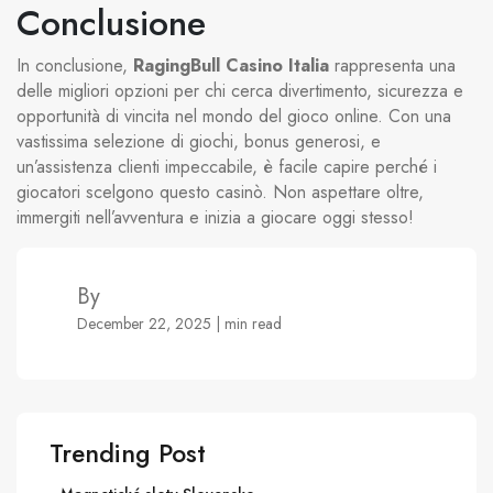
Conclusione
In conclusione,
RagingBull Casino Italia
rappresenta una
delle migliori opzioni per chi cerca divertimento, sicurezza e
opportunità di vincita nel mondo del gioco online. Con una
vastissima selezione di giochi, bonus generosi, e
un’assistenza clienti impeccabile, è facile capire perché i
giocatori scelgono questo casinò. Non aspettare oltre,
immergiti nell’avventura e inizia a giocare oggi stesso!
By
December 22, 2025 | min read
Trending Post