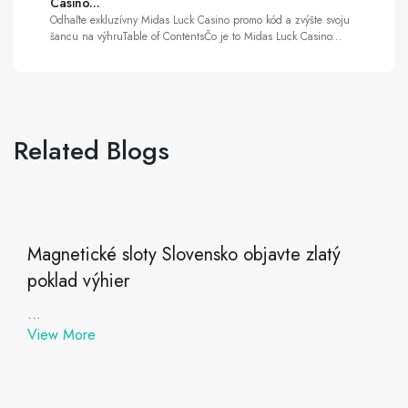
Casino...
Odhaľte exkluzívny Midas Luck Casino promo kód a zvýšte svoju
šancu na výhruTable of ContentsČo je to Midas Luck Casino...
Related Blogs
Magnetické sloty Slovensko objavte zlatý
poklad výhier
...
View More