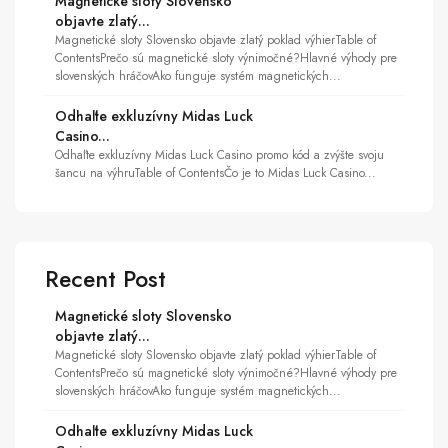
Magnetické sloty Slovensko
objavte zlatý...
Magnetické sloty Slovensko objavte zlatý poklad výhierTable of
ContentsPrečo sú magnetické sloty výnimočné?Hlavné výhody pre
slovenských hráčovAko funguje systém magnetických...
Odhaľte exkluzívny Midas Luck
Casino...
Odhaľte exkluzívny Midas Luck Casino promo kód a zvýšte svoju
šancu na výhruTable of ContentsČo je to Midas Luck Casino...
Recent Post
Magnetické sloty Slovensko
objavte zlatý...
Magnetické sloty Slovensko objavte zlatý poklad výhierTable of
ContentsPrečo sú magnetické sloty výnimočné?Hlavné výhody pre
slovenských hráčovAko funguje systém magnetických...
Odhaľte exkluzívny Midas Luck