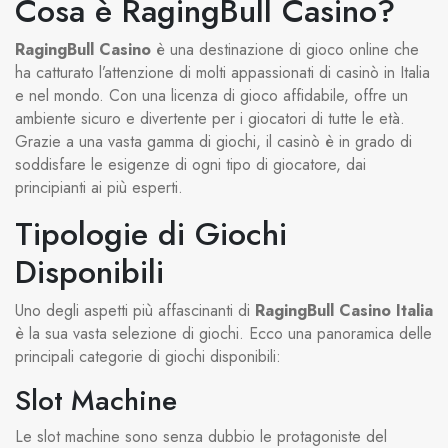
Cosa è RagingBull Casino?
RagingBull Casino
è una destinazione di gioco online che
ha catturato l’attenzione di molti appassionati di casinò in Italia
e nel mondo. Con una licenza di gioco affidabile, offre un
ambiente sicuro e divertente per i giocatori di tutte le età.
Grazie a una vasta gamma di giochi, il casinò è in grado di
soddisfare le esigenze di ogni tipo di giocatore, dai
principianti ai più esperti.
Tipologie di Giochi
Disponibili
Uno degli aspetti più affascinanti di
RagingBull Casino Italia
è la sua vasta selezione di giochi. Ecco una panoramica delle
principali categorie di giochi disponibili:
Slot Machine
Le slot machine sono senza dubbio le protagoniste del