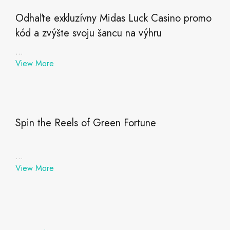
Odhaľte exkluzívny Midas Luck Casino promo
kód a zvýšte svoju šancu na výhru
...
View More
Spin the Reels of Green Fortune
...
View More