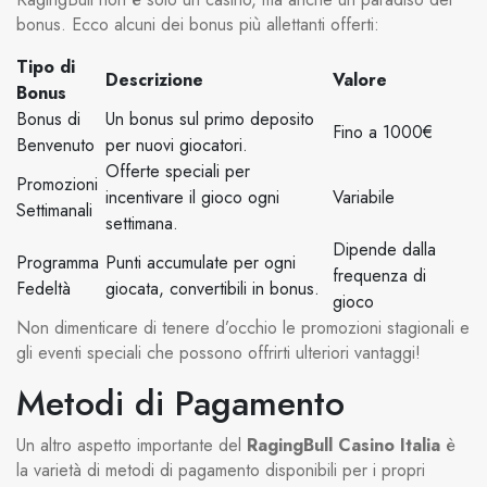
bonus. Ecco alcuni dei bonus più allettanti offerti:
Tipo di
Descrizione
Valore
Bonus
Bonus di
Un bonus sul primo deposito
Fino a 1000€
Benvenuto
per nuovi giocatori.
Offerte speciali per
Promozioni
incentivare il gioco ogni
Variabile
Settimanali
settimana.
Dipende dalla
Programma
Punti accumulate per ogni
frequenza di
Fedeltà
giocata, convertibili in bonus.
gioco
Non dimenticare di tenere d’occhio le promozioni stagionali e
gli eventi speciali che possono offrirti ulteriori vantaggi!
Metodi di Pagamento
Un altro aspetto importante del
RagingBull Casino Italia
è
la varietà di metodi di pagamento disponibili per i propri