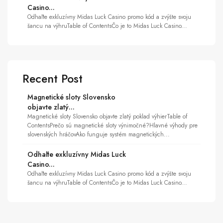
Casino...
Odhaľte exkluzívny Midas Luck Casino promo kód a zvýšte svoju
šancu na výhruTable of ContentsČo je to Midas Luck Casino...
Recent Post
Magnetické sloty Slovensko
objavte zlatý...
Magnetické sloty Slovensko objavte zlatý poklad výhierTable of
ContentsPrečo sú magnetické sloty výnimočné?Hlavné výhody pre
slovenských hráčovAko funguje systém magnetických...
Odhaľte exkluzívny Midas Luck
Casino...
Odhaľte exkluzívny Midas Luck Casino promo kód a zvýšte svoju
šancu na výhruTable of ContentsČo je to Midas Luck Casino...