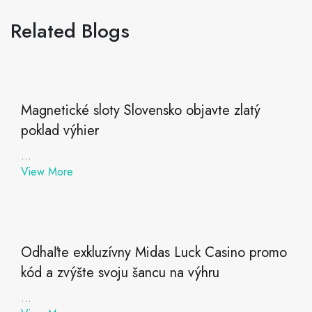
Related Blogs
Magnetické sloty Slovensko objavte zlatý
poklad výhier
...
View More
Odhaľte exkluzívny Midas Luck Casino promo
kód a zvýšte svoju šancu na výhru
...