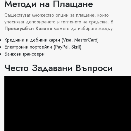
Методи на Плащане
Съществуват множество опции за плащане, които
улесняват депозирането и тегленето на средства. В
Премиумбъл Казино
можете да избирате между:
Кредитни и дебитни карти (Visa, MasterCard)
Електронни портфейли (PayPal, Skrill)
Банкови трансфери
Често Задавани Въпроси