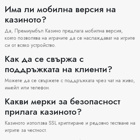
Има ли мобилна версия на
казиното?
Да, Премиумбъл Казино предлага мобилна версия,
която позволява на играчите да се наслаждават на игрите
си от всяко устройство.
Как да се свържа с
поддръжката на клиенти?
Можете да се свържете с поддръжката чрез чат на живо,
имейл или телефон.
Какви мерки за безопасност
прилага казиното?
Казиното използва SSL криптиране и редовно тестване на
игрите за честност.