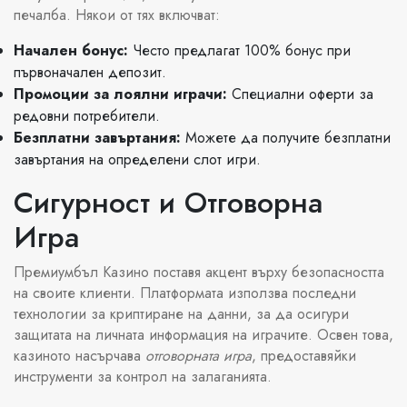
печалба. Някои от тях включват:
Начален бонус:
Често предлагат 100% бонус при
първоначален депозит.
Промоции за лоялни играчи:
Специални оферти за
редовни потребители.
Безплатни завъртания:
Можете да получите безплатни
завъртания на определени слот игри.
Сигурност и Отговорна
Игра
Премиумбъл Казино поставя акцент върху безопасността
на своите клиенти. Платформата използва последни
технологии за криптиране на данни, за да осигури
защитата на личната информация на играчите. Освен това,
казиното насърчава
отговорната игра
, предоставяйки
инструменти за контрол на залаганията.