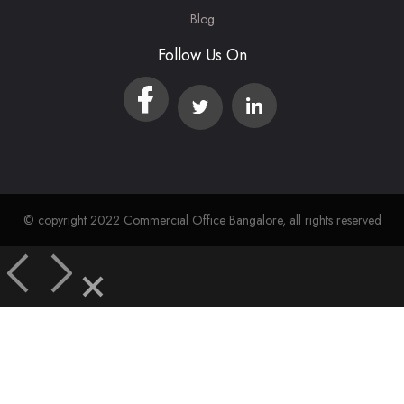
Blog
Follow Us On
© copyright 2022 Commercial Office Bangalore, all rights reserved