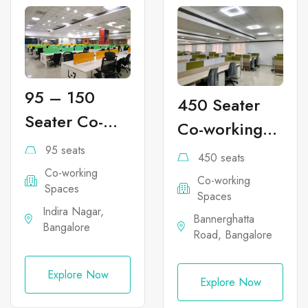
95 – 150
450 Seater
Seater Co-
Co-working
working
Office Space
95 seats
450 seats
Office Space
in
Co-working
Co-working
Spaces
in Indira
Spaces
Bannerghatta
Indira Nagar,
Nagar
Bannerghatta
Bangalore
Road, Bangalore
Explore Now
Explore Now