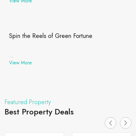
View More
Spin the Reels of Green Fortune
...
View More
Featured Property
Best Property Deals