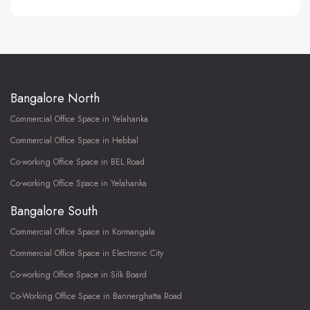
Bangalore North
Commercial Office Space in Yelahanka
Commercial Office Space in Hebbal
Co-working Office Space in BEL Road
Co-working Office Space in Yelahanka
Bangalore South
Commercial Office Space in Kormangala
Commercial Office Space in Electronic City
Co-working Office Space in Silk Board
Co-Working Office Space in Bannerghatta Road