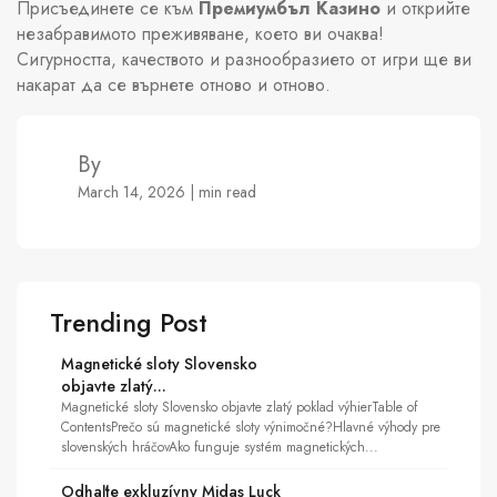
Присъединете се към
Премиумбъл Казино
и открийте
незабравимото преживяване, което ви очаква!
Сигурността, качеството и разнообразието от игри ще ви
накарат да се върнете отново и отново.
By
March 14, 2026 | min read
Trending Post
Magnetické sloty Slovensko
objavte zlatý...
Magnetické sloty Slovensko objavte zlatý poklad výhierTable of
ContentsPrečo sú magnetické sloty výnimočné?Hlavné výhody pre
slovenských hráčovAko funguje systém magnetických...
Odhaľte exkluzívny Midas Luck