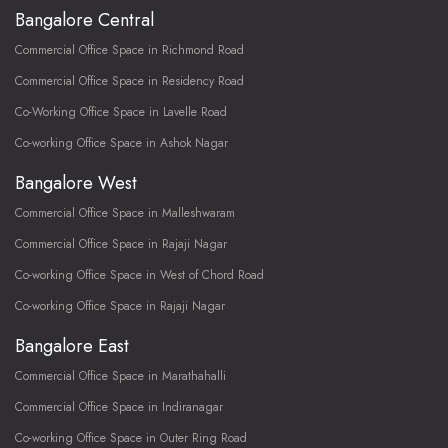
Bangalore Central
Commercial Office Space in Richmond Road
Commercial Office Space in Residency Road
Co-Working Office Space in Lavelle Road
Co-working Office Space in Ashok Nagar
Bangalore West
Commercial Office Space in Malleshwaram
Commercial Office Space in Rajaji Nagar
Co-working Office Space in West of Chord Road
Co-working Office Space in Rajaji Nagar
Bangalore East
Commercial Office Space in Marathahalli
Commercial Office Space in Indiranagar
Co-working Office Space in Outer Ring Road