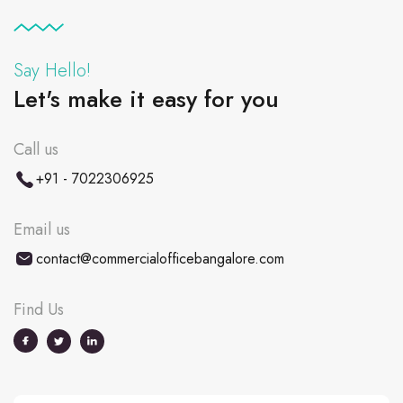
Say Hello!
Let's make it easy for you
Call us
+91 - 7022306925
Email us
contact@commercialofficebangalore.com
Find Us