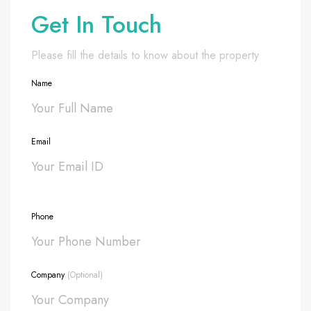
Get In Touch
Please fill the details to know about the property
Name
Email
Phone
Company
(Optional)