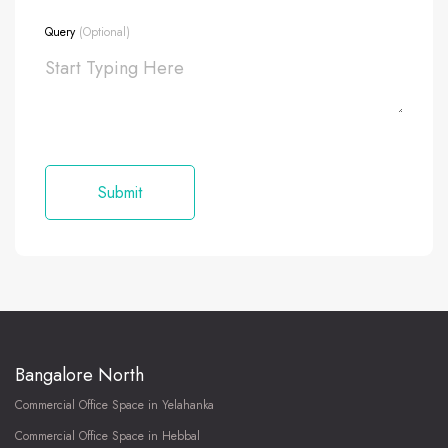
Query
(Optional)
Bangalore North
Commercial Office Space in Yelahanka
Commercial Office Space in Hebbal