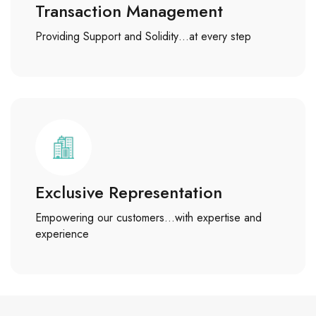
Transaction Management
Providing Support and Solidity…at every step
Exclusive Representation
Empowering our customers…with expertise and
experience