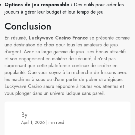
Options de jeu responsable :
Des outils pour aider les
joueurs à gérer leur budget et leur temps de jeu.
Conclusion
En résumé,
Luckywave Casino France
se présente comme
une destination de choix pour tous les amateurs de jeux
d’argent. Avec sa large gamme de jeux, ses bonus attractifs
et son engagement en matière de sécurité, il n’est pas
surprenant que cette plateforme continue de croître en
popularité. Que vous soyez à la recherche de frissons avec
les machines à sous ou d’une partie de poker stratégique,
Luckywave Casino saura répondre à toutes vos attentes et
vous plonger dans un univers ludique sans pareil.
By
April 1, 2026 | min read