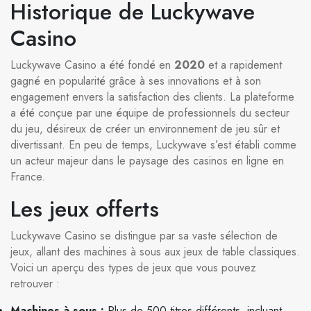
Historique de Luckywave
Casino
Luckywave Casino a été fondé en
2020
et a rapidement
gagné en popularité grâce à ses innovations et à son
engagement envers la satisfaction des clients. La plateforme
a été conçue par une équipe de professionnels du secteur
du jeu, désireux de créer un environnement de jeu sûr et
divertissant. En peu de temps, Luckywave s’est établi comme
un acteur majeur dans le paysage des casinos en ligne en
France.
Les jeux offerts
Luckywave Casino se distingue par sa vaste sélection de
jeux, allant des machines à sous aux jeux de table classiques.
Voici un aperçu des types de jeux que vous pouvez
retrouver :
Machines à sous :
Plus de 500 titres différents, incluant