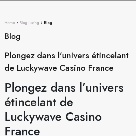
›
›
Home
Blog Listing
Blog
Blog
Plongez dans l’univers étincelant
de Luckywave Casino France
Plongez dans l’univers
étincelant de
Luckywave Casino
France