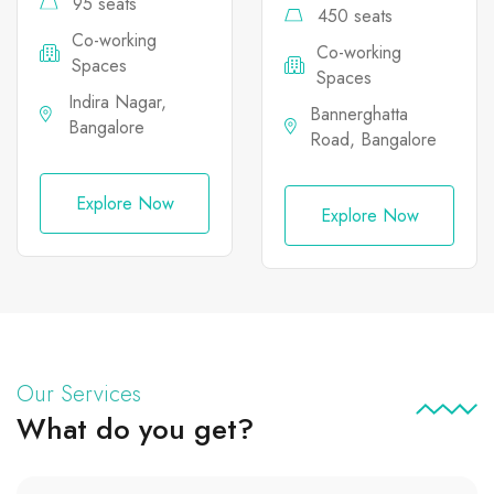
Office Space
95 seats
450 seats
Office Space
in
Co-working
Co-working
Spaces
in Indira
Spaces
Bannerghatta
Indira Nagar,
Nagar
Bannerghatta
Bangalore
Road, Bangalore
Explore Now
Explore Now
Our Services
What do you get?