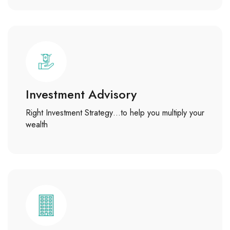
Investment Advisory
Right Investment Strategy…to help you multiply your
wealth