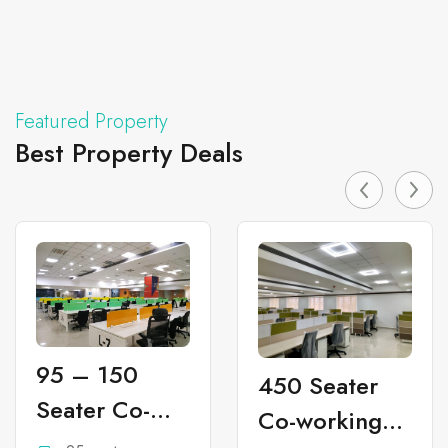
Featured Property
Best Property Deals
95 – 150
450 Seater
Seater Co-
Co-working
working