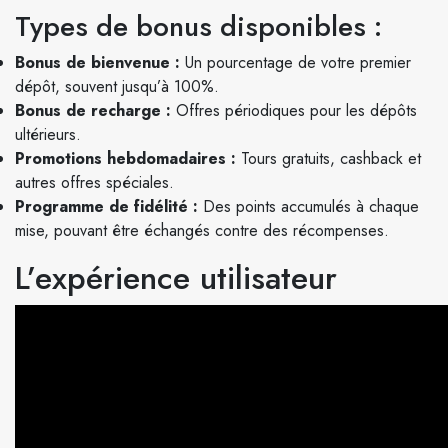
Types de bonus disponibles :
Bonus de bienvenue :
Un pourcentage de votre premier
dépôt, souvent jusqu’à 100%.
Bonus de recharge :
Offres périodiques pour les dépôts
ultérieurs.
Promotions hebdomadaires :
Tours gratuits, cashback et
autres offres spéciales.
Programme de fidélité :
Des points accumulés à chaque
mise, pouvant être échangés contre des récompenses.
L’expérience utilisateur