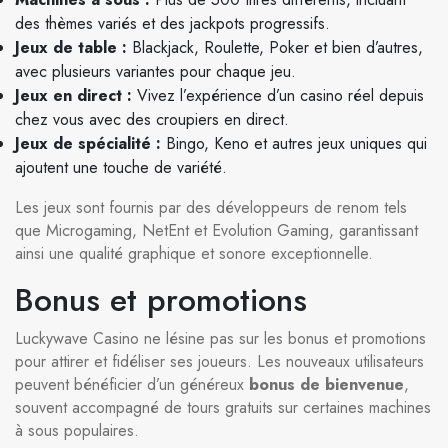
des thèmes variés et des jackpots progressifs.
Jeux de table :
Blackjack, Roulette, Poker et bien d’autres,
avec plusieurs variantes pour chaque jeu.
Jeux en direct :
Vivez l’expérience d’un casino réel depuis
chez vous avec des croupiers en direct.
Jeux de spécialité :
Bingo, Keno et autres jeux uniques qui
ajoutent une touche de variété.
Les jeux sont fournis par des développeurs de renom tels
que Microgaming, NetEnt et Evolution Gaming, garantissant
ainsi une qualité graphique et sonore exceptionnelle.
Bonus et promotions
Luckywave Casino ne lésine pas sur les bonus et promotions
pour attirer et fidéliser ses joueurs. Les nouveaux utilisateurs
peuvent bénéficier d’un généreux
bonus de bienvenue
,
souvent accompagné de tours gratuits sur certaines machines
à sous populaires.