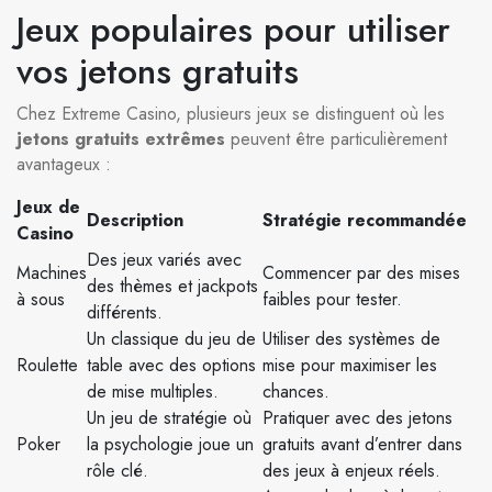
Jeux populaires pour utiliser
vos jetons gratuits
Chez Extreme Casino, plusieurs jeux se distinguent où les
jetons gratuits extrêmes
peuvent être particulièrement
avantageux :
Jeux de
Description
Stratégie recommandée
Casino
Des jeux variés avec
Machines
Commencer par des mises
des thèmes et jackpots
à sous
faibles pour tester.
différents.
Un classique du jeu de
Utiliser des systèmes de
Roulette
table avec des options
mise pour maximiser les
de mise multiples.
chances.
Un jeu de stratégie où
Pratiquer avec des jetons
Poker
la psychologie joue un
gratuits avant d’entrer dans
rôle clé.
des jeux à enjeux réels.