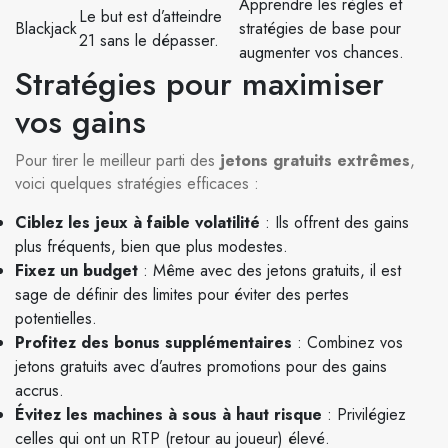
Apprendre les règles et
Le but est d’atteindre
Blackjack
stratégies de base pour
21 sans le dépasser.
augmenter vos chances.
Stratégies pour maximiser
vos gains
Pour tirer le meilleur parti des
jetons gratuits extrêmes
,
voici quelques stratégies efficaces :
Ciblez les jeux à faible volatilité
: Ils offrent des gains
plus fréquents, bien que plus modestes.
Fixez un budget
: Même avec des jetons gratuits, il est
sage de définir des limites pour éviter des pertes
potentielles.
Profitez des bonus supplémentaires
: Combinez vos
jetons gratuits avec d’autres promotions pour des gains
accrus.
Évitez les machines à sous à haut risque
: Privilégiez
celles qui ont un RTP (retour au joueur) élevé.