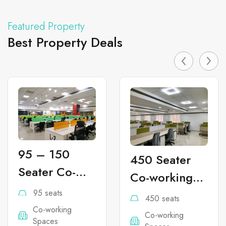
Featured Property
Best Property Deals
95 – 150
450 Seater
Seater Co-
Co-working
working
Office Space
95 seats
450 seats
Office Space
in
Co-working
Co-working
Spaces
in Indira