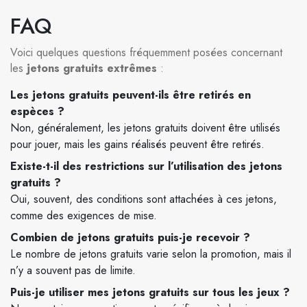
FAQ
Voici quelques questions fréquemment posées concernant
les
jetons gratuits extrêmes
:
Les jetons gratuits peuvent-ils être retirés en
espèces ?
Non, généralement, les jetons gratuits doivent être utilisés
pour jouer, mais les gains réalisés peuvent être retirés.
Existe-t-il des restrictions sur l’utilisation des jetons
gratuits ?
Oui, souvent, des conditions sont attachées à ces jetons,
comme des exigences de mise.
Combien de jetons gratuits puis-je recevoir ?
Le nombre de jetons gratuits varie selon la promotion, mais il
n’y a souvent pas de limite.
Puis-je utiliser mes jetons gratuits sur tous les jeux ?