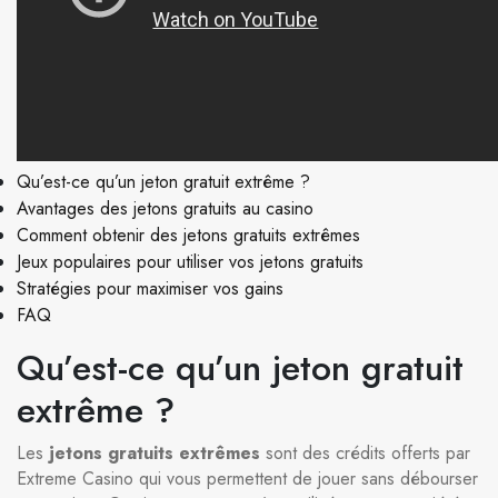
Qu’est-ce qu’un jeton gratuit extrême ?
Avantages des jetons gratuits au casino
Comment obtenir des jetons gratuits extrêmes
Jeux populaires pour utiliser vos jetons gratuits
Stratégies pour maximiser vos gains
FAQ
Qu’est-ce qu’un jeton gratuit
extrême ?
Les
jetons gratuits extrêmes
sont des crédits offerts par
Extreme Casino qui vous permettent de jouer sans débourser