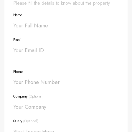
Please fill the details to know about the property
Name
Email
Phone
Company
(Optional)
Query
(Optional)