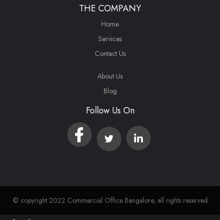
THE COMPANY
Home
Services
Contact Us
About Us
Blog
Follow Us On
© copyright 2022 Commercial Office Bangalore, all rights reserved