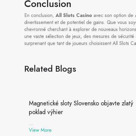
Conclusion
En conclusion,
All Slots Casino
avec son option de
divertissement et de potentiel de gains. Que vous soy
chevronné cherchant à explorer de nouveaux horizons
une vaste sélection de jeux, des mesures de sécurité r
surprenant que tant de joueurs choisissent All Slots C
Related Blogs
Magnetické sloty Slovensko objavte zlatý
poklad výhier
...
View More