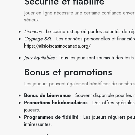
Sécurité et fiabilité
Jouer en ligne nécessite une certaine confiance enver
sérieux :
Licences
: Le casino est agréé par les autorités de ré
Cryptage SSL
: Les données personnelles et financièr
https://allslotscasinocanada.org/
Jeux équitables
: Tous les jeux sont soumis à des tests 
Bonus et promotions
Les joueurs peuvent également bénéficier de nombreux
Bonus de bienvenue
: Souvent disponible pour les 
Promotions hebdomadaires
: Des offres spéciales
joueurs.
Programmes de fidélité
: Les joueurs réguliers pe
intéressantes.