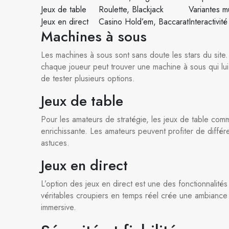
Jeux de table
Roulette, Blackjack
Variantes mu
Jeux en direct
Casino Hold’em, Baccarat
Interactivit
Machines à sous
Les machines à sous sont sans doute les stars du site.
chaque joueur peut trouver une machine à sous qui l
de tester plusieurs options.
Jeux de table
Pour les amateurs de stratégie, les jeux de table co
enrichissante. Les amateurs peuvent profiter de différ
astuces.
Jeux en direct
L’option des jeux en direct est une des fonctionnalités
véritables croupiers en temps réel crée une ambiance
immersive.