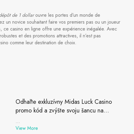
dépôt de 1 dollar
ouvre les portes d’un monde de
ez un novice souhaitant faire vos premiers pas ou un joueur
, ce casino en ligne offre une expérience inégalée. Avec
obustes et des promotions attractives, il n’est pas
asino comme leur destination de choix.
Odhaľte exkluzívny Midas Luck Casino
promo kód a zvýšte svoju šancu na
výhru
...
View More