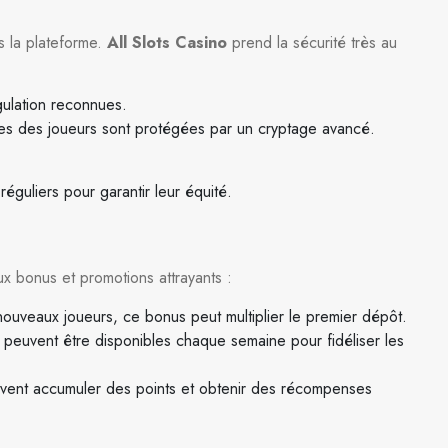
s la plateforme.
All Slots Casino
prend la sécurité très au
gulation reconnues.
es des joueurs sont protégées par un cryptage avancé.
réguliers pour garantir leur équité.
 bonus et promotions attrayants :
nouveaux joueurs, ce bonus peut multiplier le premier dépôt.
 peuvent être disponibles chaque semaine pour fidéliser les
uvent accumuler des points et obtenir des récompenses