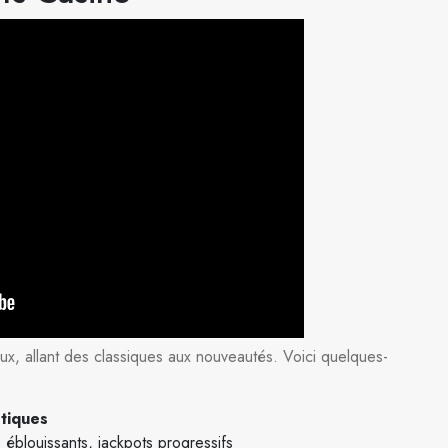
ux, allant des classiques aux nouveautés. Voici quelques-
stiques
éblouissants, jackpots progressifs