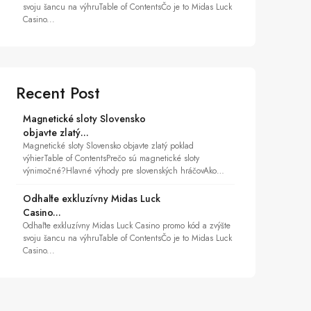
svoju šancu na výhruTable of ContentsČo je to Midas Luck
Casino...
Recent Post
Magnetické sloty Slovensko
objavte zlatý...
Magnetické sloty Slovensko objavte zlatý poklad
výhierTable of ContentsPrečo sú magnetické sloty
výnimočné?Hlavné výhody pre slovenských hráčovAko
funguje systém magnetických...
Odhaľte exkluzívny Midas Luck
Casino...
Odhaľte exkluzívny Midas Luck Casino promo kód a zvýšte
svoju šancu na výhruTable of ContentsČo je to Midas Luck
Casino...