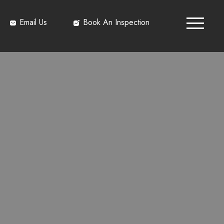
Email Us
Book An Inspection