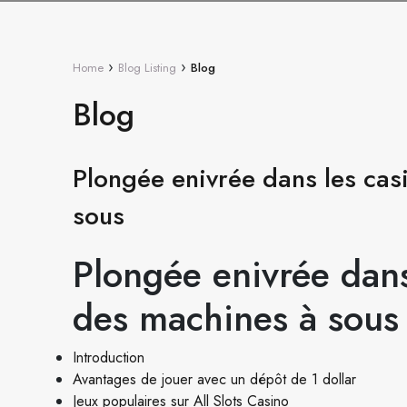
›
›
Home
Blog Listing
Blog
Blog
Plongée enivrée dans les cas
sous
Plongée enivrée dans
des machines à sous
Introduction
Avantages de jouer avec un dépôt de 1 dollar
Jeux populaires sur All Slots Casino