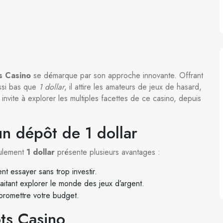
ts Casino
se démarque par son approche innovante. Offrant
ussi bas que
1 dollar
, il attire les amateurs de jeux de hasard,
 invite à explorer les multiples facettes de ce casino, depuis
n dépôt de 1 dollar
eulement
1 dollar
présente plusieurs avantages :
nt essayer sans trop investir.
aitant explorer le monde des jeux d’argent.
promettre votre budget.
ots Casino