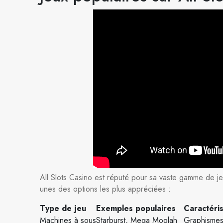
All Slots Casino est réputé pour sa vaste gamme de je
unes des options les plus appréciées :
Type de jeu
Exemples populaires
Caractéri
Machines à sous
Starburst, Mega Moolah
Graphismes 