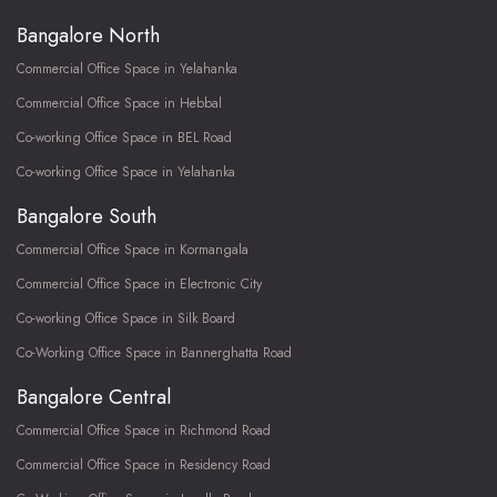
Bangalore North
Commercial Office Space in Yelahanka
Commercial Office Space in Hebbal
Co-working Office Space in BEL Road
Co-working Office Space in Yelahanka
Bangalore South
Commercial Office Space in Kormangala
Commercial Office Space in Electronic City
Co-working Office Space in Silk Board
Co-Working Office Space in Bannerghatta Road
Bangalore Central
Commercial Office Space in Richmond Road
Commercial Office Space in Residency Road