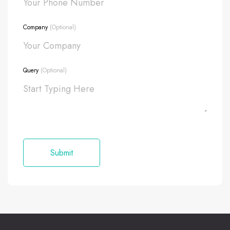
Company
(Optional)
Query
(Optional)