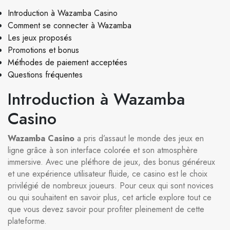
Introduction à Wazamba Casino
Comment se connecter à Wazamba
Les jeux proposés
Promotions et bonus
Méthodes de paiement acceptées
Questions fréquentes
Introduction à Wazamba
Casino
Wazamba Casino
a pris d’assaut le monde des jeux en
ligne grâce à son interface colorée et son atmosphère
immersive. Avec une pléthore de jeux, des bonus généreux
et une expérience utilisateur fluide, ce casino est le choix
privilégié de nombreux joueurs. Pour ceux qui sont novices
ou qui souhaitent en savoir plus, cet article explore tout ce
que vous devez savoir pour profiter pleinement de cette
plateforme.