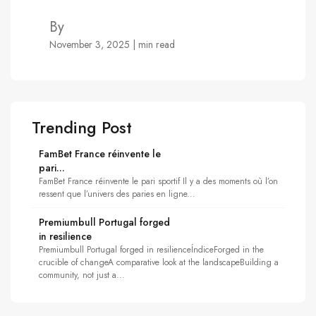
By
November 3, 2025 | min read
Trending Post
FamBet France réinvente le
pari...
FamBet France réinvente le pari sportif Il y a des moments où l’on
ressent que l’univers des paries en ligne...
Premiumbull Portugal forged
in resilience
Premiumbull Portugal forged in resilienceÍndiceForged in the
crucible of changeA comparative look at the landscapeBuilding a
community, not just a...