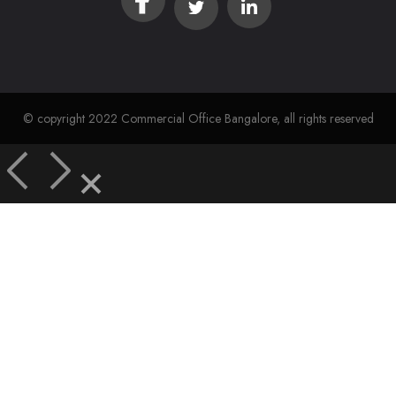
© copyright 2022 Commercial Office Bangalore, all rights reserved