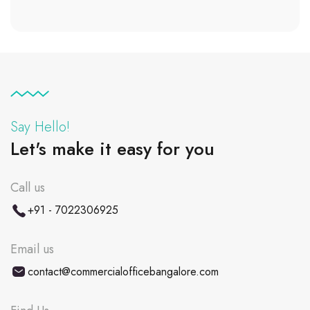
Say Hello!
Let's make it easy for you
Call us
+91 - 7022306925
Email us
contact@commercialofficebangalore.com