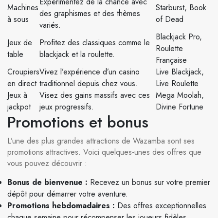
Expérimentez de la chance avec
Machines
Starburst, Book
des graphismes et des thèmes
à sous
of Dead
variés.
Blackjack Pro,
Jeux de
Profitez des classiques comme le
Roulette
table
blackjack et la roulette.
Française
Croupiers
Vivez l’expérience d’un casino
Live Blackjack,
en direct
traditionnel depuis chez vous.
Live Roulette
Jeux à
Visez des gains massifs avec ces
Mega Moolah,
jackpot
jeux progressifs.
Divine Fortune
Promotions et bonus
L’une des plus grandes attractions de Wazamba sont ses
promotions attractives. Voici quelques-unes des offres que
vous pouvez découvrir :
Bonus de bienvenue :
Recevez un bonus sur votre premier
dépôt pour démarrer votre aventure.
Promotions hebdomadaires :
Des offres exceptionnelles
chaque semaine pour récompenser les joueurs fidèles.