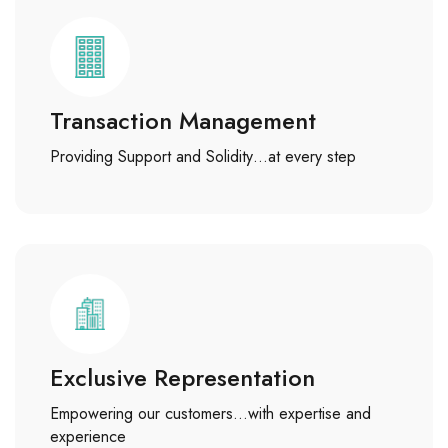
Transaction Management
Providing Support and Solidity…at every step
Exclusive Representation
Empowering our customers…with expertise and
experience