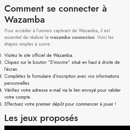
Comment se connecter à
Wazamba
Pour accéder à l’univers captivant de Wazamba, il est
essentiel de réaliser la
wazamba connexion
. Voici les
étapes simples à suivre :
Visitez le site officiel de Wazamba.
Cliquez sur le bouton “S’inscrire” situé en haut à droite de
l’écran.
Complétez le formulaire d’inscription avec vos informations
personnelles.
Vérifiez votre adresse e-mail via le lien envoyé pour valider
votre compte.
Effectuez votre premier dépôt pour commencer à jouer !
Les jeux proposés