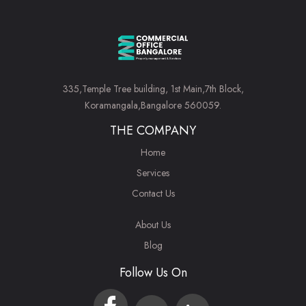
335,Temple Tree building, 1st Main,7th Block,
Koramangala,Bangalore 560059.
THE COMPANY
Home
Services
Contact Us
About Us
Blog
Follow Us On