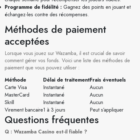
Programme de fidélité :
Gagnez des points en jouant et
échangez-les contre des récompenses.
Méthodes de paiement
acceptées
Lorsque vous jouez sur Wazamba, il est crucial de savoir
comment gérer vos fonds. Voici une liste des méthodes de
paiement que vous pouvez utiliser :
Méthode
Délai de traitement
Frais éventuels
Carte Visa
Instantané
Aucun
MasterCard
Instantané
Aucun
Skrill
Instantané
Aucun
Virement bancaire
1 à 3 jours
Peut s’appliquer
Questions fréquentes
Q : Wazamba Casino est-il fiable ?