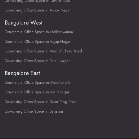
Co-Working Office Space in Lavelle Road
Co-working Office Space in Ashok Nagar
Bangalore West
Commercial Office Space in Malleshwaram
Commercial Office Space in Rajaji Nagar
Co-working Office Space in West of Chord Road
Co-working Office Space in Rajaji Nagar
Bangalore East
Commercial Office Space in Marathahalli
Commercial Office Space in Indiranagar
Co-working Office Space in Outer Ring Road
Co-working Office Space in Sarjapur