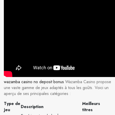
wazamba casino no deposit bonus
Wazamba Casino propose
une vaste gamme de jeux adaptés à tous les goûts. Voici un
aperçu de ses principales catégories :
Type de
Meilleurs
Description
jeu
titres