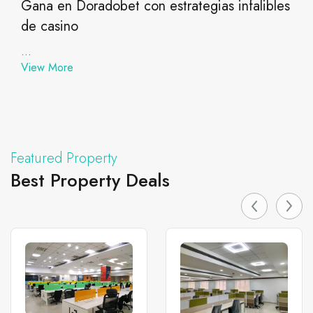
Gana en Doradobet con estrategias infalibles
de casino
...
View More
Featured Property
Best Property Deals