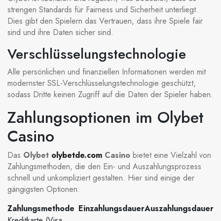
strengen Standards für Fairness und Sicherheit unterliegt.
Dies gibt den Spielern das Vertrauen, dass ihre Spiele fair
sind und ihre Daten sicher sind.
Verschlüsselungstechnologie
Alle persönlichen und finanziellen Informationen werden mit
modernster SSL-Verschlüsselungstechnologie geschützt,
sodass Dritte keinen Zugriff auf die Daten der Spieler haben.
Zahlungsoptionen im Olybet
Casino
Das
Olybet
olybetde.com
Casino
bietet eine Vielzahl von
Zahlungsmethoden, die den Ein- und Auszahlungsprozess
schnell und unkompliziert gestalten. Hier sind einige der
gängigsten Optionen:
Zahlungsmethode
Einzahlungsdauer
Auszahlungsdauer
Kreditkarte (Visa,