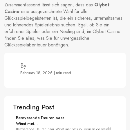
Zusammenfassend lässt sich sagen, dass das
Olybet
Casino
eine ausgezeichnete Wahl für alle
Glücksspielbegeisterten ist, die ein sicheres, unterhaltsames
und lohnendes Spielerlebnis suchen. Egal, ob Sie ein
erfahrener Spieler oder ein Neuling sind, im Olybet Casino
finden Sie alles, was Sie für unvergessliche
Glücksspielabenteuer benötigen.
By
February 18, 2026 | min read
Trending Post
Betoverende Deuren naar
Winst met...
Betoverende Deuren naar Winst met bets io Login In de wereld