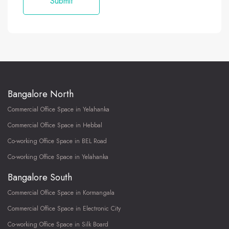
Bangalore North
Commercial Office Space in Yelahanka
Commercial Office Space in Hebbal
Co-working Office Space in BEL Road
Co-working Office Space in Yelahanka
Bangalore South
Commercial Office Space in Kormangala
Commercial Office Space in Electronic City
Co-working Office Space in Silk Board