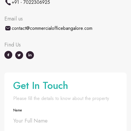
+91 - 7022306925
Email us
contact@commercialofficebangalore.com
Find Us
Get In Touch
Please fill the details to know about the property
Name