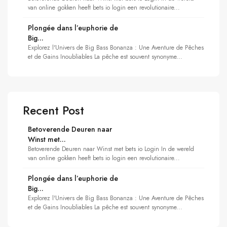
van online gokken heeft bets io login een revolutionaire...
Plongée dans l’euphorie de
Big...
Explorez l'Univers de Big Bass Bonanza : Une Aventure de Pêches
et de Gains Inoubliables La pêche est souvent synonyme...
Recent Post
Betoverende Deuren naar
Winst met...
Betoverende Deuren naar Winst met bets io Login In de wereld
van online gokken heeft bets io login een revolutionaire...
Plongée dans l’euphorie de
Big...
Explorez l'Univers de Big Bass Bonanza : Une Aventure de Pêches
et de Gains Inoubliables La pêche est souvent synonyme...