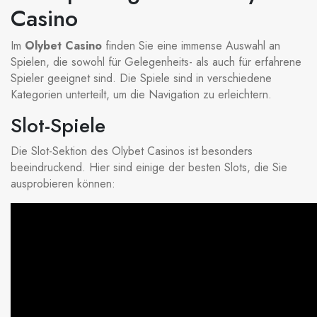
Casino
Im
Olybet Casino
finden Sie eine immense Auswahl an
Spielen, die sowohl für Gelegenheits- als auch für erfahrene
Spieler geeignet sind. Die Spiele sind in verschiedene
Kategorien unterteilt, um die Navigation zu erleichtern.
Slot-Spiele
Die Slot-Sektion des Olybet Casinos ist besonders
beeindruckend. Hier sind einige der besten Slots, die Sie
ausprobieren können: