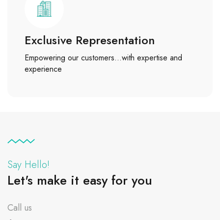
Exclusive Representation
Empowering our customers…with expertise and
experience
Say Hello!
Let's make it easy for you
Call us