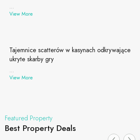
...
View More
Tajemnice scatterów w kasynach odkrywające
ukryte skarby gry
...
View More
Featured Property
Best Property Deals