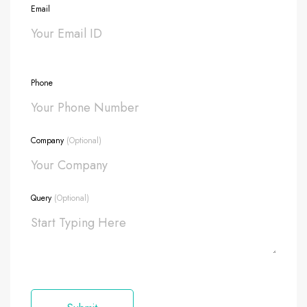
Email
Phone
Company
(Optional)
Query
(Optional)