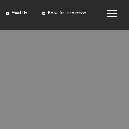
Email Us
Book An Inspection