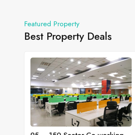
Featured Property
Best Property Deals
g
95 – 150 Seater Co-working