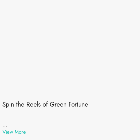
Spin the Reels of Green Fortune
...
View More