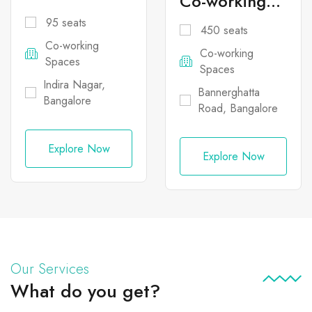
Co-working
working
Office Space
95 seats
450 seats
Office Space
in
Co-working
Co-working
Spaces
in Indira
Spaces
Bannerghatta
Indira Nagar,
Nagar
Bannerghatta
Bangalore
Road, Bangalore
Explore Now
Explore Now
Our Services
What do you get?