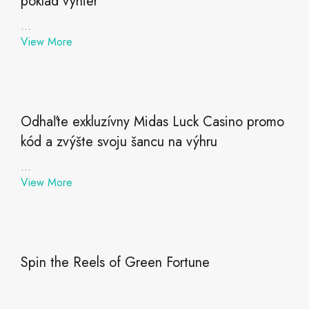
poklad výhier
...
View More
Odhaľte exkluzívny Midas Luck Casino promo
kód a zvýšte svoju šancu na výhru
...
View More
Spin the Reels of Green Fortune
...