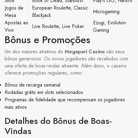
Slots
Book of Dead, Starburst
Play’n GO, NetEnt
Jogos de
European Roulette, Classic
Microgaming
Mesa
Blackjack
Apostas ao
Ezugi, Evolution
Live Roulette, Live Poker
Vivo
Gaming
Bônus e Promoções
Um dos maiores atrativos do
Megapari Casino
são seus
bônus generosos. Os novos jogadores são recebidos com
uma oferta de boas-vindas atraente. Além disso, o cassino
oferece promoções regulares, como:
Bônus de recarga semanal
Rodadas grátis em slots selecionados
Programas de fidelidade que recompensam os jogadores
mais ativos
Detalhes do Bônus de Boas-
Vindas