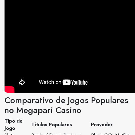
Comparativo de Jogos Populares
no Megapari Casino
Tipo de
Títulos Populares
Provedor
Jogo