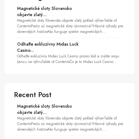
Magnetické sloty Slovensko
objavte zlatý...
Magnetické sloty Slovensko objavte zlatý poklad výhierTable of
ContentsPrečo sú magnetické sloty výnimočné?Hlavné výhody pre
slovenských hráčovAko funguje systém magnetických...
Odhaľte exkluzívny Midas Luck
Casino...
Odhaľte exkluzívny Midas Luck Casino promo kód a zvýšte svoju
šancu na výhruTable of ContentsČo je to Midas Luck Casino...
Recent Post
Magnetické sloty Slovensko
objavte zlatý...
Magnetické sloty Slovensko objavte zlatý poklad výhierTable of
ContentsPrečo sú magnetické sloty výnimočné?Hlavné výhody pre
slovenských hráčovAko funguje systém magnetických...