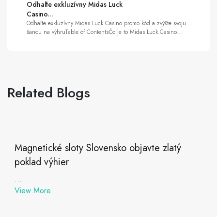
Odhaľte exkluzívny Midas Luck
Casino...
Odhaľte exkluzívny Midas Luck Casino promo kód a zvýšte svoju
šancu na výhruTable of ContentsČo je to Midas Luck Casino...
Related Blogs
Magnetické sloty Slovensko objavte zlatý
poklad výhier
...
View More