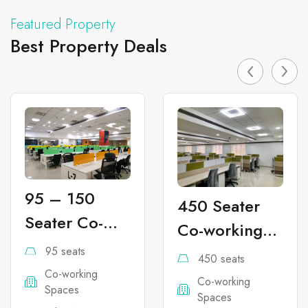
Featured Property
Best Property Deals
95 – 150
450 Seater
Seater Co-
Co-working
working
Office Space
95 seats
450 seats
Office Space
in
Co-working
Co-working
Spaces
in Indira
Spaces
Bannerghatta