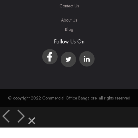
Contact Us
About Us
Blog
Follow Us On
© copyright 2022 Commercial Office Bangalore, all rights reserved