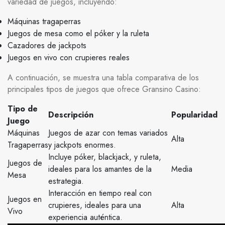
variedad de juegos, incluyendo:
Máquinas tragaperras
Juegos de mesa como el póker y la ruleta
Cazadores de jackpots
Juegos en vivo con crupieres reales
A continuación, se muestra una tabla comparativa de los
principales tipos de juegos que ofrece Gransino Casino:
Tipo de
Descripción
Popularidad
Juego
Máquinas
Juegos de azar con temas variados
Alta
Tragaperras
y jackpots enormes.
Incluye póker, blackjack, y ruleta,
Juegos de
ideales para los amantes de la
Media
Mesa
estrategia.
Interacción en tiempo real con
Juegos en
crupieres, ideales para una
Alta
Vivo
experiencia auténtica.