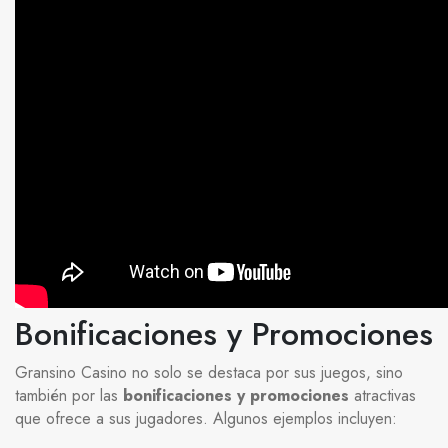
Bonificaciones y Promociones
Gransino Casino no solo se destaca por sus juegos, sino
también por las
bonificaciones y promociones
atractivas
que ofrece a sus jugadores. Algunos ejemplos incluyen: