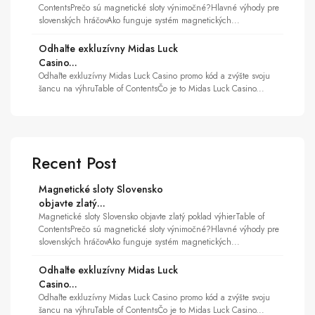
ContentsPrečo sú magnetické sloty výnimočné?Hlavné výhody pre
slovenských hráčovAko funguje systém magnetických...
Odhaľte exkluzívny Midas Luck
Casino...
Odhaľte exkluzívny Midas Luck Casino promo kód a zvýšte svoju
šancu na výhruTable of ContentsČo je to Midas Luck Casino...
Recent Post
Magnetické sloty Slovensko
objavte zlatý...
Magnetické sloty Slovensko objavte zlatý poklad výhierTable of
ContentsPrečo sú magnetické sloty výnimočné?Hlavné výhody pre
slovenských hráčovAko funguje systém magnetických...
Odhaľte exkluzívny Midas Luck
Casino...
Odhaľte exkluzívny Midas Luck Casino promo kód a zvýšte svoju
šancu na výhruTable of ContentsČo je to Midas Luck Casino...