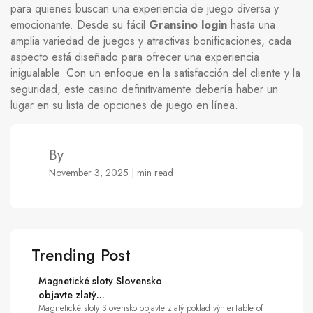
para quienes buscan una experiencia de juego diversa y
emocionante. Desde su fácil
Gransino login
hasta una
amplia variedad de juegos y atractivas bonificaciones, cada
aspecto está diseñado para ofrecer una experiencia
inigualable. Con un enfoque en la satisfacción del cliente y la
seguridad, este casino definitivamente debería haber un
lugar en su lista de opciones de juego en línea.
By
November 3, 2025 | min read
Trending Post
Magnetické sloty Slovensko
objavte zlatý...
Magnetické sloty Slovensko objavte zlatý poklad výhierTable of