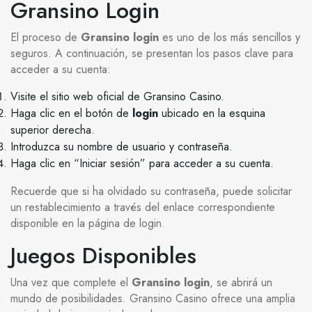
Gransino Login
El proceso de
Gransino login
es uno de los más sencillos y
seguros. A continuación, se presentan los pasos clave para
acceder a su cuenta:
Visite el sitio web oficial de Gransino Casino.
Haga clic en el botón de
login
ubicado en la esquina
superior derecha.
Introduzca su nombre de usuario y contraseña.
Haga clic en “Iniciar sesión” para acceder a su cuenta.
Recuerde que si ha olvidado su contraseña, puede solicitar
un restablecimiento a través del enlace correspondiente
disponible en la página de login.
Juegos Disponibles
Una vez que complete el
Gransino login
, se abrirá un
mundo de posibilidades. Gransino Casino ofrece una amplia