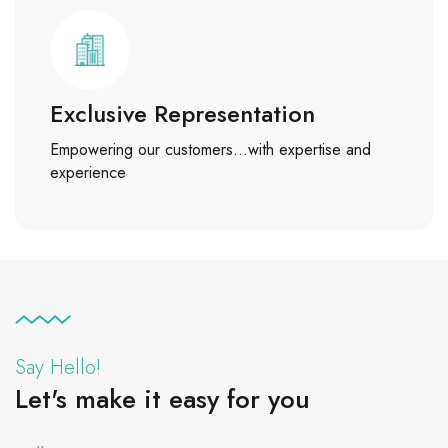
Exclusive Representation
Empowering our customers…with expertise and
experience
Say Hello!
Let's make it easy for you