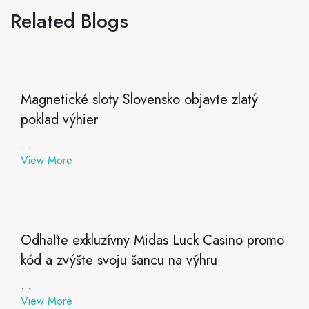
Related Blogs
Magnetické sloty Slovensko objavte zlatý
poklad výhier
...
View More
Odhaľte exkluzívny Midas Luck Casino promo
kód a zvýšte svoju šancu na výhru
...
View More