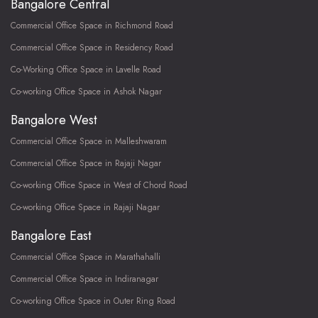
Bangalore Central
Commercial Office Space in Richmond Road
Commercial Office Space in Residency Road
Co-Working Office Space in Lavelle Road
Co-working Office Space in Ashok Nagar
Bangalore West
Commercial Office Space in Malleshwaram
Commercial Office Space in Rajaji Nagar
Co-working Office Space in West of Chord Road
Co-working Office Space in Rajaji Nagar
Bangalore East
Commercial Office Space in Marathahalli
Commercial Office Space in Indiranagar
Co-working Office Space in Outer Ring Road