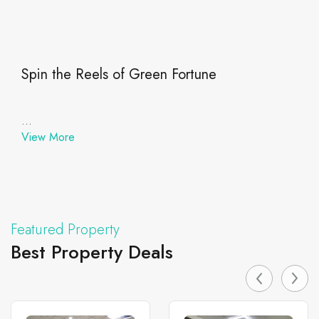
Spin the Reels of Green Fortune
...
View More
Featured Property
Best Property Deals