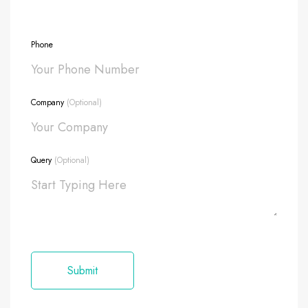
Phone
Company
(Optional)
Query
(Optional)