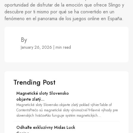
oportunidad de disfrutar de la emoción que ofrece Slingo y
descubre por ti mismo por qué se ha convertido en un
fenómeno en el panorama de los juegos online en España.
By
January 26, 2026 | min read
Trending Post
Magnetické sloty Slovensko
objavte zlatý...
Magnetické sloty Slovensko objavte zlatý poklad výhierTable of
ContentsPrečo sú magnetické sloty výnimočné?Hlavné výhody pre
slovenských hráčovAko funguje systém magnetických...
Odhaľte exkluzívny Midas Luck