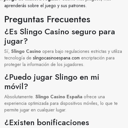
aprenderás sobre el juego y sus patrones.
Preguntas Frecuentes
¿Es Slingo Casino seguro para
jugar?
Sí,
Slingo Casino
opera bajo regulaciones estrictas y utiliza
tecnología de
slingocasinoespana.com
encriptación para
proteger la información de los jugadores.
¿Puedo jugar Slingo en mi
móvil?
Absolutamente.
Slingo Casino España
ofrece una
experiencia optimizada para dispositivos móviles, lo que te
permite jugar en cualquier lugar.
¿Existen bonificaciones