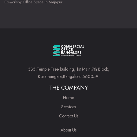
Co-working Office Space in Sarjapur
335,Temple Tree building, 1st Main,7th Block,
Koramangala,Bangalore 560059.
THE COMPANY
Home
Services
Contact Us
About Us