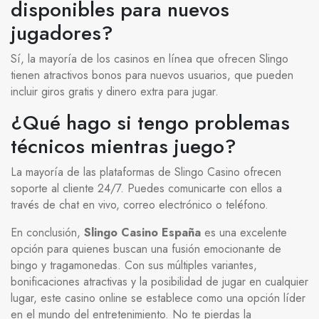
disponibles para nuevos
jugadores?
Sí, la mayoría de los casinos en línea que ofrecen Slingo
tienen atractivos bonos para nuevos usuarios, que pueden
incluir giros gratis y dinero extra para jugar.
¿Qué hago si tengo problemas
técnicos mientras juego?
La mayoría de las plataformas de Slingo Casino ofrecen
soporte al cliente 24/7. Puedes comunicarte con ellos a
través de chat en vivo, correo electrónico o teléfono.
En conclusión,
Slingo Casino España
es una excelente
opción para quienes buscan una fusión emocionante de
bingo y tragamonedas. Con sus múltiples variantes,
bonificaciones atractivas y la posibilidad de jugar en cualquier
lugar, este casino online se establece como una opción líder
en el mundo del entretenimiento. No te pierdas la