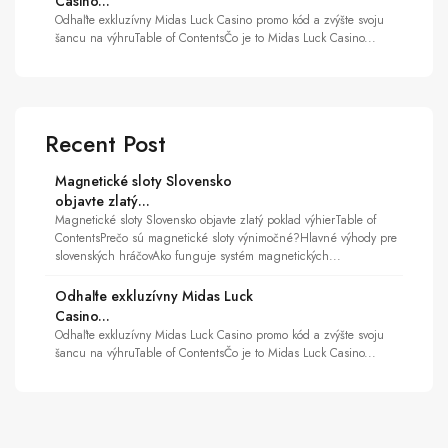
Casino...
Odhaľte exkluzívny Midas Luck Casino promo kód a zvýšte svoju
šancu na výhruTable of ContentsČo je to Midas Luck Casino...
Recent Post
Magnetické sloty Slovensko
objavte zlatý...
Magnetické sloty Slovensko objavte zlatý poklad výhierTable of
ContentsPrečo sú magnetické sloty výnimočné?Hlavné výhody pre
slovenských hráčovAko funguje systém magnetických...
Odhaľte exkluzívny Midas Luck
Casino...
Odhaľte exkluzívny Midas Luck Casino promo kód a zvýšte svoju
šancu na výhruTable of ContentsČo je to Midas Luck Casino...