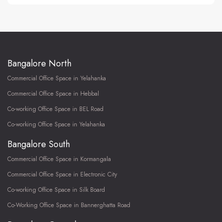
Bangalore North
Commercial Office Space in Yelahanka
Commercial Office Space in Hebbal
Co-working Office Space in BEL Road
Co-working Office Space in Yelahanka
Bangalore South
Commercial Office Space in Kormangala
Commercial Office Space in Electronic City
Co-working Office Space in Silk Board
Co-Working Office Space in Bannerghatta Road