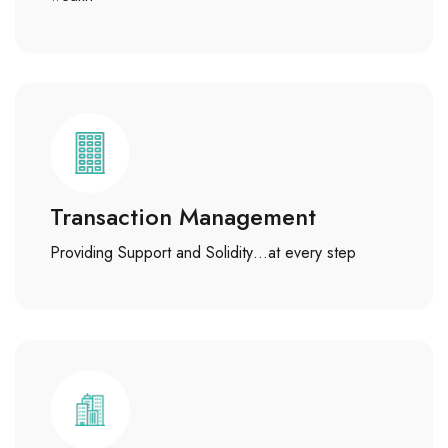
Transaction Management
Providing Support and Solidity…at every step