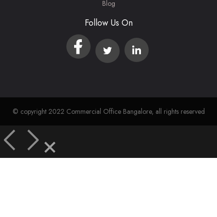
Blog
Follow Us On
© copyright 2022 Commercial Office Bangalore, all rights reserved