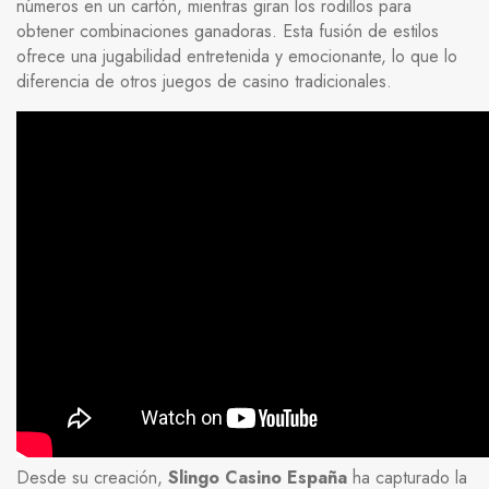
números en un cartón, mientras giran los rodillos para
obtener combinaciones ganadoras. Esta fusión de estilos
ofrece una jugabilidad entretenida y emocionante, lo que lo
diferencia de otros juegos de casino tradicionales.
Desde su creación,
Slingo Casino España
ha capturado la