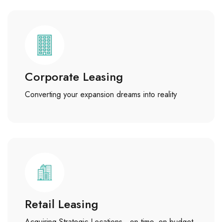
Corporate Leasing
Converting your expansion dreams into reality
Retail Leasing
Acquiring Strategic Locations…on time, on budget