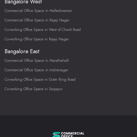
Bangalore West
Commercial Office Space in Malleshwaram
Commercial Office Space in Rajaji Nagar
Co-working Office Space in West of Chord Road
Co-working Office Space in Rajaji Nagar
Bangalore East
Commercial Office Space in Marathahalli
Commercial Office Space in Indiranagar
Co-working Office Space in Outer Ring Road
Co-working Office Space in Sarjapur