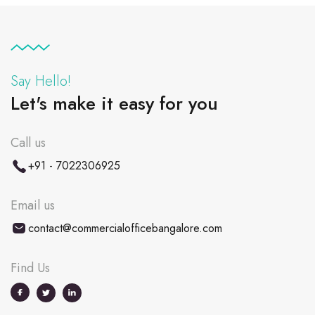
Say Hello!
Let's make it easy for you
Call us
+91 - 7022306925
Email us
contact@commercialofficebangalore.com
Find Us