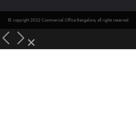
© copyright 2022 Commercial Office Bangalore, all rights reserved