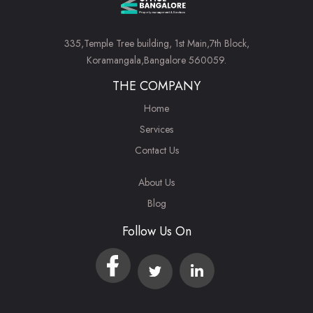
335,Temple Tree building, 1st Main,7th Block,
Koramangala,Bangalore 560059.
THE COMPANY
Home
Services
Contact Us
About Us
Blog
Follow Us On