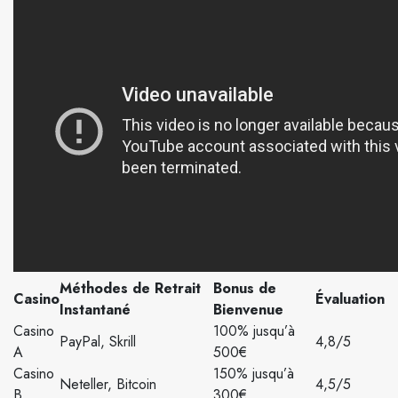
Méthodes de Retrait
Bonus de
Casino
Évaluation
Instantané
Bienvenue
Casino
100% jusqu’à
PayPal, Skrill
4,8/5
A
500€
Casino
150% jusqu’à
Neteller, Bitcoin
4,5/5
B
300€