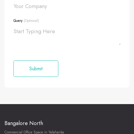
Query
(Optional)
Bangalore North
Commercial Office Space in Yelahanka