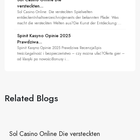
versteckten...
Sol Casino Online: Die versteckten Spielwelten
entdeckenInhaltsverzeichnisJenseits der bekannten Pfade: Was
macht die versteckten Welten aus?Die Kunst der Entdeckung:
Tipps...
Spinit Kasyno Opinie 2025
Prawdziwa...
Spinit Kasyno Opinie 2025 Prawdziwa RecenzjaSpis
treściLegalność i bezpieczeństwo – czy można ufać?Oferta gier –
od klasyki po nowościBonusy i...
Related Blogs
Sol Casino Online Die versteckten