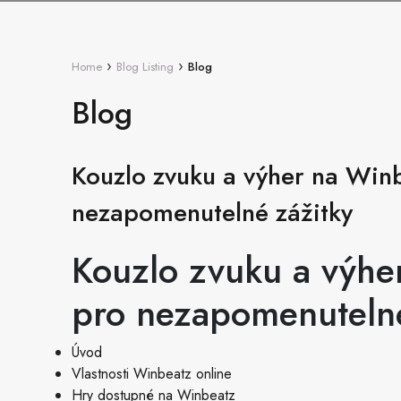
›
›
Home
Blog Listing
Blog
Blog
Kouzlo zvuku a výher na Winb
nezapomenutelné zážitky
Kouzlo zvuku a výhe
pro nezapomenutelné
Úvod
Vlastnosti Winbeatz online
Hry dostupné na Winbeatz