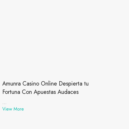
Amunra Casino Online Despierta tu
Fortuna Con Apuestas Audaces
...
View More