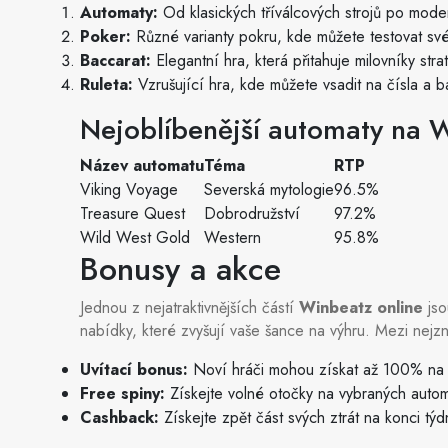
Automaty:
Od klasických tříválcových strojů po moder
Poker:
Různé varianty pokru, kde můžete testovat své
Baccarat:
Elegantní hra, která přitahuje milovníky strat
Ruleta:
Vzrušující hra, kde můžete vsadit na čísla a b
Nejoblíbenější automaty na 
Název automatu
Téma
RTP
Viking Voyage
Severská mytologie
96.5%
Treasure Quest
Dobrodružství
97.2%
Wild West Gold
Western
95.8%
Bonusy a akce
Jednou z nejatraktivnějších částí
Winbeatz online
jso
nabídky, které zvyšují vaše šance na výhru. Mezi nejzn
Uvítací bonus:
Noví hráči mohou získat až 100% na s
Free spiny:
Získejte volné otočky na vybraných auto
Cashback:
Získejte zpět část svých ztrát na konci týd