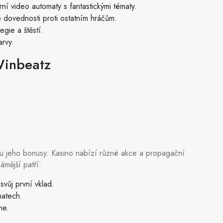
ní video automaty s fantastickými tématy.
 dovednosti proti ostatním hráčům.
egie a štěstí.
arvy.
Winbeatz
u jeho bonusy. Kasino nabízí různé akce a propagační
ámější patří:
vůj první vklad.
matech.
ne.