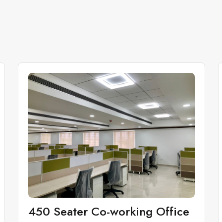
450 Seater Co-working Office