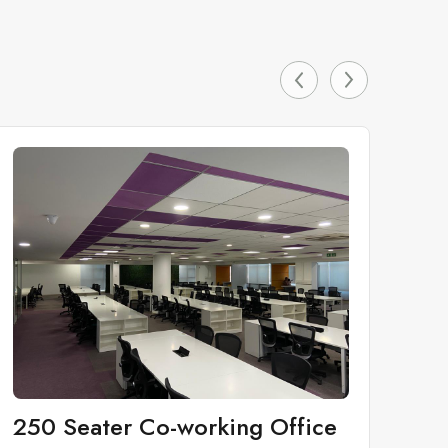
250 Seater Co-working Office
20