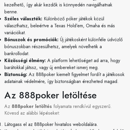
kezelhető, így akár kezdők is könnyedén navigálhatnak
benne.
Széles választék:
Különböző póker játékok közül
választhatsz, beleértve a Texas Hold’em, Omaha és más
variációkat.
Bónuszok és promóciók:
Új játékosként különféle üdvözlő
bónuszokban részesülhetsz, amelyek növelhetik a
bankrollodat.
Közösségi élmény:
A platform lehetőséget ad arra, hogy
barátokkal játssz, vagy új embereket ismerj meg.
Biztonság:
Az 888poker kiemelt figyelmet fordít a játékosok
adatainak védelmére, így biztonságban érezheted magad.
Az 888poker letöltése
Az
888poker letöltés
folyamata rendkívül egyszerű.
Kövesd az alábbi lépéseket:
Látogass el az 888poker hivatalos weboldalára.