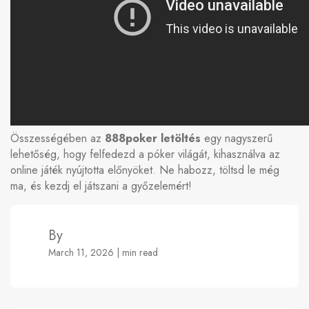
Összességében az
888poker letöltés
egy nagyszerű
lehetőség, hogy felfedezd a póker világát, kihasználva az
online játék nyújtotta előnyöket. Ne habozz, töltsd le még
ma, és kezdj el játszani a győzelemért!
By
March 11, 2026 | min read