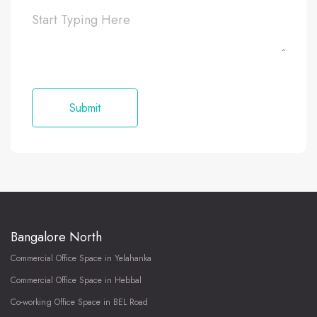
Bangalore North
Commercial Office Space in Yelahanka
Commercial Office Space in Hebbal
Co-working Office Space in BEL Road