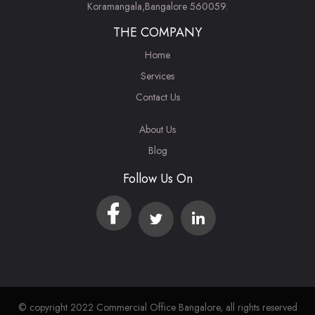
Koramangala,Bangalore 560059.
THE COMPANY
Home
Services
Contact Us
About Us
Blog
Follow Us On
© copyright 2022 Commercial Office Bangalore, all rights reserved