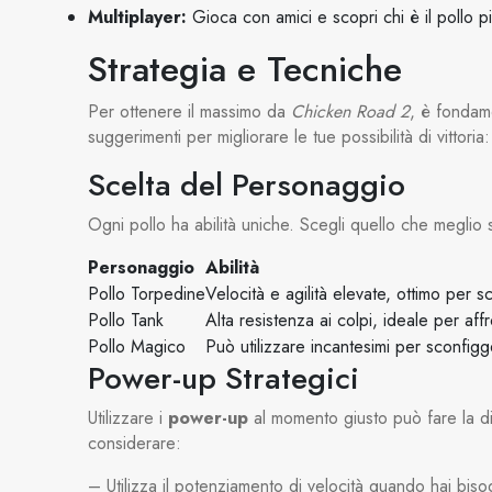
Multiplayer:
Gioca con amici e scopri chi è il pollo p
Strategia e Tecniche
Per ottenere il massimo da
Chicken Road 2
, è fondame
suggerimenti per migliorare le tue possibilità di vittoria:
Scelta del Personaggio
Ogni pollo ha abilità uniche. Scegli quello che meglio si
Personaggio
Abilità
Pollo Torpedine
Velocità e agilità elevate, ottimo per s
Pollo Tank
Alta resistenza ai colpi, ideale per affro
Pollo Magico
Può utilizzare incantesimi per sconfigg
Power-up Strategici
Utilizzare i
power-up
al momento giusto può fare la dif
considerare:
– Utilizza il potenziamento di velocità quando hai biso