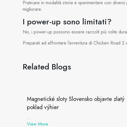
Praticare in modalità storia e sperimentare con diversi
migliorare.
I power-up sono limitati?
No, i power-up possono essere raccolti più volte duran
Preparati ad affrontare l’avventura di Chicken Road 2 
Related Blogs
Magnetické sloty Slovensko objavte zlatý
poklad výhier
...
View More