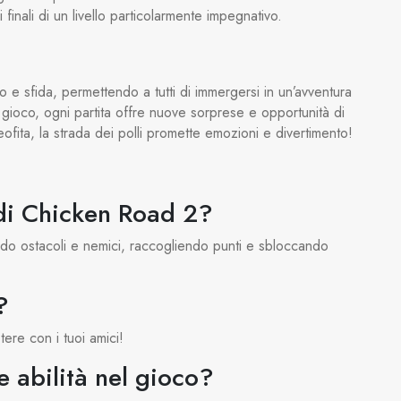
 finali di un livello particolarmente impegnativo.
e sfida, permettendo a tutti di immergersi in un’avventura
gioco, ogni partita offre nuove sorprese e opportunità di
fita, la strada dei polli promette emozioni e divertimento!
 di Chicken Road 2?
ntando ostacoli e nemici, raccogliendo punti e sbloccando
?
ere con i tuoi amici!
 abilità nel gioco?