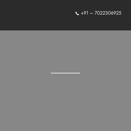
+91 – 7022306925