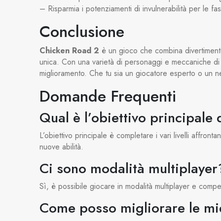
– Risparmia i potenziamenti di invulnerabilità per le fasi
Conclusione
Chicken Road 2
è un gioco che combina divertimento 
unica. Con una varietà di personaggi e meccaniche di 
miglioramento. Che tu sia un giocatore esperto o un neo
Domande Frequenti
Qual è l’obiettivo principale
L’obiettivo principale è completare i vari livelli affro
nuove abilità.
Ci sono modalità multiplayer
Sì, è possibile giocare in modalità multiplayer e compet
Come posso migliorare le mie