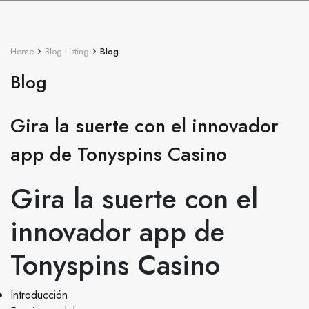
›
›
Home
Blog Listing
Blog
Blog
Gira la suerte con el innovador
app de Tonyspins Casino
Gira la suerte con el
innovador app de
Tonyspins Casino
Introducción