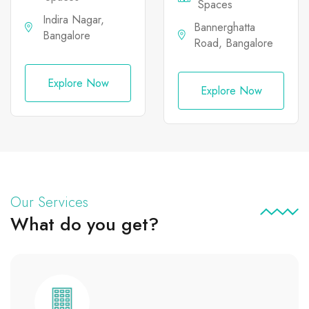
in Indira
Spaces
Bannerghatta
Indira Nagar,
Nagar
Bannerghatta
Bangalore
Road, Bangalore
Explore Now
Explore Now
Our Services
What do you get?