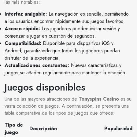
las más notables:
Interfaz amigable:
La navegación es sencilla, permitiendo
a los usuarios encontrar rápidamente sus juegos favoritos.
Acceso rápido:
Los jugadores pueden iniciar sesión y
comenzar a jugar en cuestión de segundos.
Compatibilidad:
Disponible para dispositivos iOS y
Android, garantizando que todos los jugadores puedan
disfrutar de la experiencia.
Actualizaciones constantes:
Nuevas características y
juegos se añaden regularmente para mantener la emoción.
Juegos disponibles
Una de las mayores atracciones de
Tonyspins Casino
es su
vasta colección de juegos. A continuación, se presenta una
tabla comparativa de los tipos de juegos que ofrece:
Tipo de
Descripción
Popularidad
juego