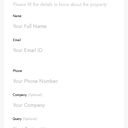
Please fill the details to know about the property
Name
Email
Phone
Company
(Optional)
Query
(Optional)