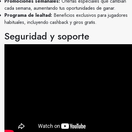
Promociones semanales:
Ofertas especiales que cambian
cada semana, aumentando tus oportunidades de ganar.
Programa de lealtad:
Beneficios exclusivos para jugadores
habituales, incluyendo cashback y giros gratis.
Seguridad y soporte