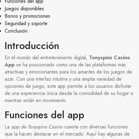
Funciones del app
Juegos disponibles
Bonos y promociones
Seguridad y soporte
Conclusión
Introducción
En el mundo del entretenimiento digital,
Tonyspins Casino
App
se ha posicionado como una de las plataformas más
atractivas y emocionantes para los amantes de los juegos de
azar. Con una interfaz intuitiva y una amplia variedad de
opciones de juego, este app permite a los usuarios disfrutar
de una experiencia única desde la comodidad de su hogar o
mientras están en movimiento.
Funciones del app
La
app de Tonyspins Casino
cuenta con diversas funciones
que la hacen destacar en el mercado. Aquí hay algunas de