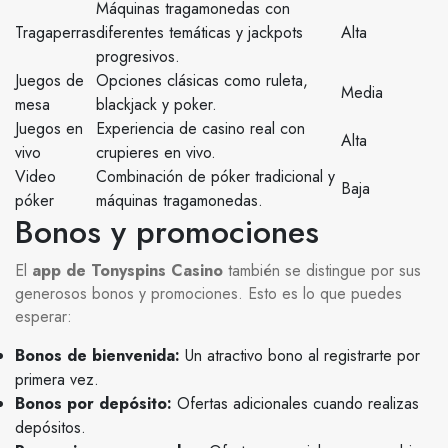
Máquinas tragamonedas con
Tragaperras
diferentes temáticas y jackpots
Alta
progresivos.
Juegos de
Opciones clásicas como ruleta,
Media
mesa
blackjack y poker.
Juegos en
Experiencia de casino real con
Alta
vivo
crupieres en vivo.
Video
Combinación de póker tradicional y
Baja
póker
máquinas tragamonedas.
Bonos y promociones
El
app de Tonyspins Casino
también se distingue por sus
generosos bonos y promociones. Esto es lo que puedes
esperar:
Bonos de bienvenida:
Un atractivo bono al registrarte por
primera vez.
Bonos por depósito:
Ofertas adicionales cuando realizas
depósitos.