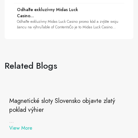
Odhaľte exkluzívny Midas Luck
Casino...
Odhaľte exkluzívny Midas Luck Casino promo kód a zvýšte svoju
šancu na výhruTable of ContentsČo je to Midas Luck Casino...
Related Blogs
Magnetické sloty Slovensko objavte zlatý
poklad výhier
...
View More