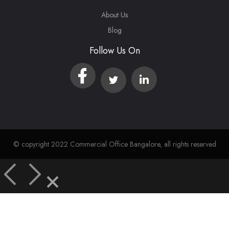
About Us
Blog
Follow Us On
© copyright 2022 Commercial Office Bangalore, all rights reserved