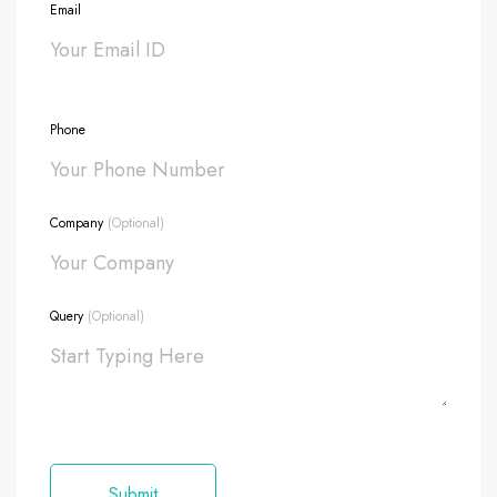
Email
Phone
Company
(Optional)
Query
(Optional)