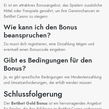
Er ist ein attraktives Bonusangebot, das Spielern zusätzliche
Mittel oder Freispiele gewährt, um ihre Gewinnchancen im
BetiBet Casino zu steigern.
Wie kann ich den Bonus
beanspruchen?
Du musst dich registrieren, eine Einzahlung tätigen und
eventuell einen Bonuscode eingeben.
Gibt es Bedingungen für den
Bonus?
Ja, es gibt spezifische Bedingungen wie Mindesteinzahlung
und Umsatzanforderungen, die erfüllt werden müssen.
Schlussfolgerung
Der
Betibet Gold Bonus
ist ein hervorragendes Angebot
für Spieler, die ihre Erfahrung im BetiBet Casino verbessern