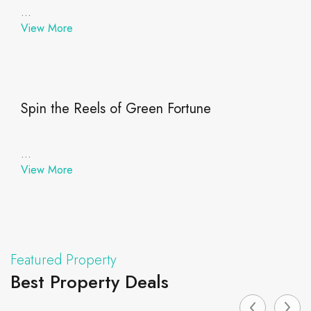
...
View More
Spin the Reels of Green Fortune
...
View More
Featured Property
Best Property Deals