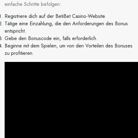
einfache Schritte befolgen:
Registriere dich auf der BetiBet Casino-Website.
Tätige eine Einzahlung, die den Anforderungen des Bonus
entspricht.
Gebe den Bonuscode ein, falls erforderlich.
Beginne mit dem Spielen, um von den Vorteilen des Bonuses
zu profitieren.