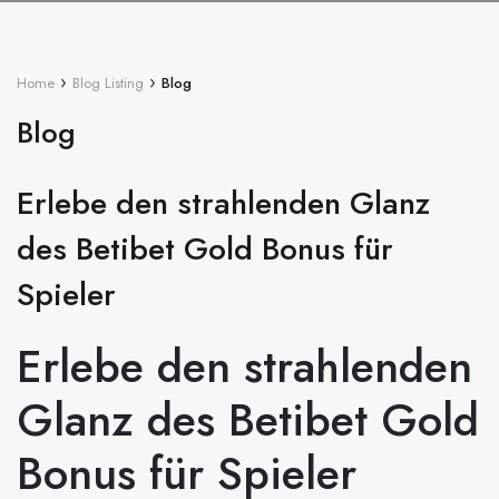
›
›
Home
Blog Listing
Blog
Blog
Erlebe den strahlenden Glanz
des Betibet Gold Bonus für
Spieler
Erlebe den strahlenden
Glanz des Betibet Gold
Bonus für Spieler