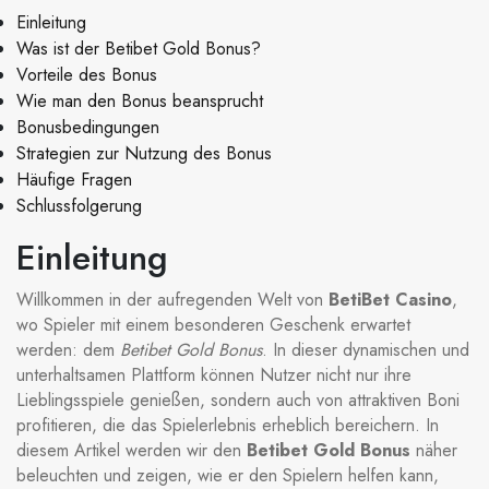
Einleitung
Was ist der Betibet Gold Bonus?
Vorteile des Bonus
Wie man den Bonus beansprucht
Bonusbedingungen
Strategien zur Nutzung des Bonus
Häufige Fragen
Schlussfolgerung
Einleitung
Willkommen in der aufregenden Welt von
BetiBet Casino
,
wo Spieler mit einem besonderen Geschenk erwartet
werden: dem
Betibet Gold Bonus
. In dieser dynamischen und
unterhaltsamen Plattform können Nutzer nicht nur ihre
Lieblingsspiele genießen, sondern auch von attraktiven Boni
profitieren, die das Spielerlebnis erheblich bereichern. In
diesem Artikel werden wir den
Betibet Gold Bonus
näher
beleuchten und zeigen, wie er den Spielern helfen kann,