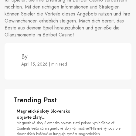
möchten. Mit den richtigen Informationen und Strategien
können Spieler die Vorteile dieses Angebots nutzen und ihre
Gewinnchancen erheblich steigern. Mach dich bereit, das
Beste aus deinem Spiel herauszuholen und genieße die
Glanzmomente im Betibet Casino!
By
April 15, 2026 | min read
Trending Post
Magnetické sloty Slovensko
objavte zlatý...
Magnetické sloty Slovensko objavte zlatý poklad výhierTable of
ContentsPrečo sú magnetické sloty výnimočné?Hlavné výhody pre
slovenských hráčovAko funguje systém magnetických...