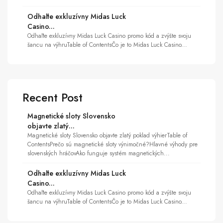
Odhaľte exkluzívny Midas Luck
Casino...
Odhaľte exkluzívny Midas Luck Casino promo kód a zvýšte svoju
šancu na výhruTable of ContentsČo je to Midas Luck Casino...
Recent Post
Magnetické sloty Slovensko
objavte zlatý...
Magnetické sloty Slovensko objavte zlatý poklad výhierTable of
ContentsPrečo sú magnetické sloty výnimočné?Hlavné výhody pre
slovenských hráčovAko funguje systém magnetických...
Odhaľte exkluzívny Midas Luck
Casino...
Odhaľte exkluzívny Midas Luck Casino promo kód a zvýšte svoju
šancu na výhruTable of ContentsČo je to Midas Luck Casino...