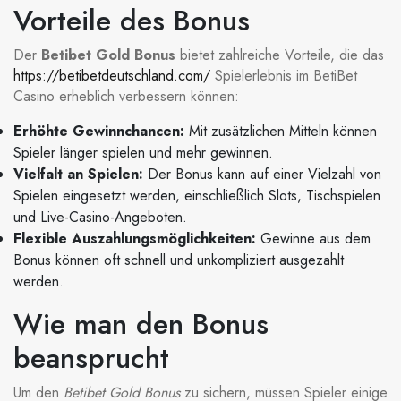
Vorteile des Bonus
Der
Betibet Gold Bonus
bietet zahlreiche Vorteile, die das
https://betibetdeutschland.com/
Spielerlebnis im BetiBet
Casino erheblich verbessern können:
Erhöhte Gewinnchancen:
Mit zusätzlichen Mitteln können
Spieler länger spielen und mehr gewinnen.
Vielfalt an Spielen:
Der Bonus kann auf einer Vielzahl von
Spielen eingesetzt werden, einschließlich Slots, Tischspielen
und Live-Casino-Angeboten.
Flexible Auszahlungsmöglichkeiten:
Gewinne aus dem
Bonus können oft schnell und unkompliziert ausgezahlt
werden.
Wie man den Bonus
beansprucht
Um den
Betibet Gold Bonus
zu sichern, müssen Spieler einige