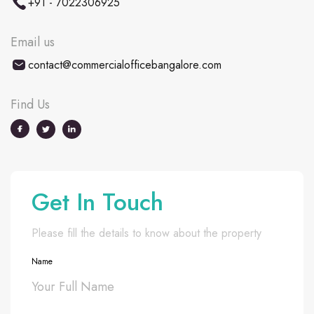
+91 - 7022306925
Email us
contact@commercialofficebangalore.com
Find Us
Get In Touch
Please fill the details to know about the property
Name