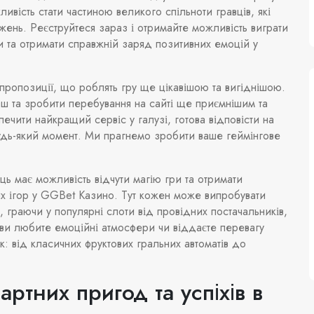
ивість стати частиною великого спільноти гравців, які
жень. Реєструйтеся зараз і отримайте можливість виграти
 та отримати справжній заряд позитивних емоцій у
пропозиції, що роблять гру ще цікавішою та вигіднішою.
ш та зробити перебування на сайті ще приємнішим та
ечити найкращий сервіс у галузі, готова відповісти на
 будь-який момент. Ми прагнемо зробити ваше геймінгове
ець має можливість відчути магію гри та отримати
ьних ігор у GGBet Казино. Тут кожен може випробувати
 граючи у популярні слоти від провідних постачальників,
Чи ви любите емоційні атмосфери чи віддаєте перевагу
к: від класичних фруктових гральних автоматів до
ртних пригод та успіхів в