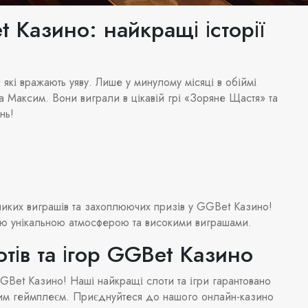
t Казино: найкращі історії
 які вражають уяву. Лише у минулому місяці в обіймі
а Максим. Вони виграли в цікавій грі «Зоряне Щастя» та
нь!
иких виграшів та захоплюючих призів у GGBet Казино!
єю унікальною атмосферою та високими виграшами.
тів та ігор GGBet Казино
GGBet Казино! Наші найкращі слоти та ігри гарантовано
им геймплеєм. Приєднуйтеся до нашого онлайн-казино