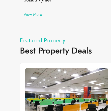
...
View More
Featured Property
Best Property Deals
g