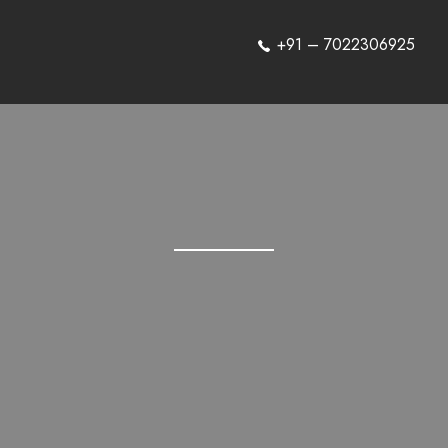
+91 – 7022306925