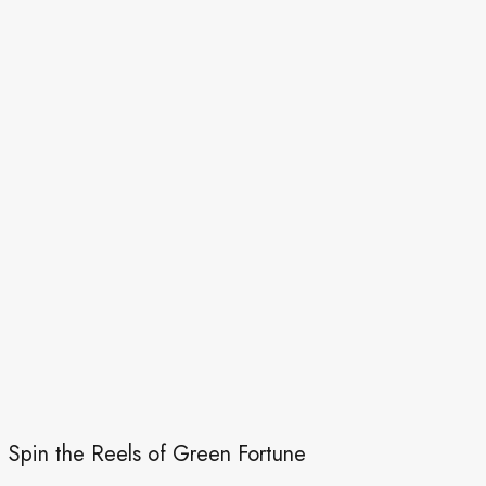
Spin the Reels of Green Fortune