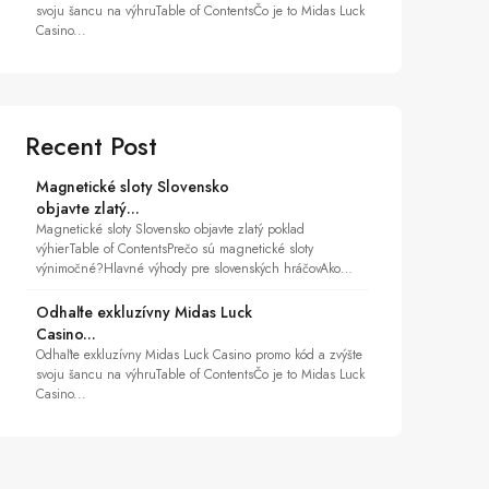
svoju šancu na výhruTable of ContentsČo je to Midas Luck
Casino...
Recent Post
Magnetické sloty Slovensko
objavte zlatý...
Magnetické sloty Slovensko objavte zlatý poklad
výhierTable of ContentsPrečo sú magnetické sloty
výnimočné?Hlavné výhody pre slovenských hráčovAko
funguje systém magnetických...
Odhaľte exkluzívny Midas Luck
Casino...
Odhaľte exkluzívny Midas Luck Casino promo kód a zvýšte
svoju šancu na výhruTable of ContentsČo je to Midas Luck
Casino...