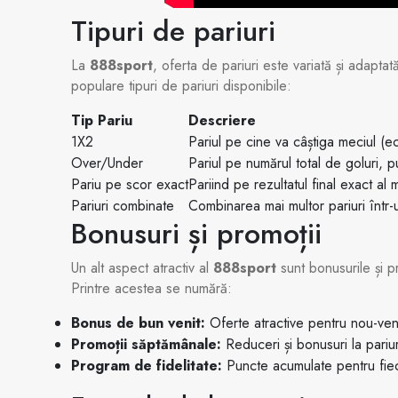
Tipuri de pariuri
La
888sport
, oferta de pariuri este variată și adaptată
populare tipuri de pariuri disponibile:
Tip Pariu
Descriere
1X2
Pariul pe cine va câștiga meciul (
Over/Under
Pariul pe numărul total de goluri, p
Pariu pe scor exact
Pariind pe rezultatul final exact al 
Pariuri combinate
Combinarea mai multor pariuri într-u
Bonusuri și promoții
Un alt aspect atractiv al
888sport
sunt bonusurile și pro
Printre acestea se numără:
Bonus de bun venit:
Oferte atractive pentru nou-veni
Promoții săptămânale:
Reduceri și bonusuri la pariuri
Program de fidelitate:
Puncte acumulate pentru fieca