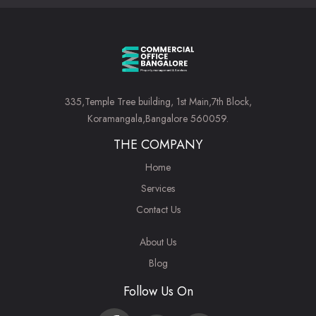
335,Temple Tree building, 1st Main,7th Block,
Koramangala,Bangalore 560059.
THE COMPANY
Home
Services
Contact Us
About Us
Blog
Follow Us On