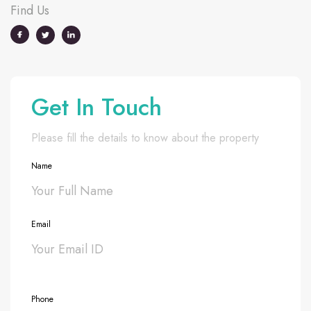
Find Us
Get In Touch
Please fill the details to know about the property
Name
Email
Phone