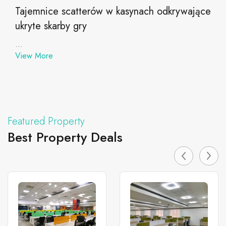
Tajemnice scatterów w kasynach odkrywające
ukryte skarby gry
...
View More
Featured Property
Best Property Deals