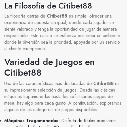
La Filosofía de Citibet88
La filosofía detrás de
Citibet88
es simple: ofrecer una
experiencia de apuesta sin igual, donde cada jugador se
sienta valorado y tenga la oportunidad de jugar de manera
responsable. Este casino se esfuerza por crear un ambiente
donde la diversión sea la prioridad, apoyada por un servicio
al cliente excepcional.
Variedad de Juegos en
Citibet88
Una de las características más destacadas de
Citibet88
es
su impresionante selección de juegos. Desde las clásicas
máquinas tragamonedas hasta los sofisticados juegos de
mesa, hay algo para cada gusto. A continuación, exploramos
algunas de las categorías de juegos disponibles:
Máquinas Tragamonedas:
Disfruta de títulos populares