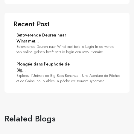
Recent Post
Betoverende Deuren naar
Winst met...
Betoverende Deuren naar Winst met bets io Login In de wereld
van online gokken heeft bets io login een revolutionaire...
Plongée dans l’euphorie de
Big...
Explorez l'Univers de Big Bass Bonanza : Une Aventure de Pêches
et de Gains Inoubliables La pêche est souvent synonyme...
Related Blogs