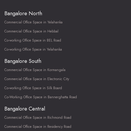
Bangalore North
Commercial Office Space in Yelahanka
Commercial Office Space in Hebbal
Co-working Office Space in BEL Road
Co-working Office Space in Yelahanka
Bangalore South
Commercial Office Space in Kormangala
Commercial Office Space in Electronic City
Co-working Office Space in Silk Board
Co-Working Office Space in Bannerghatta Road
Bangalore Central
Commercial Office Space in Richmond Road
Commercial Office Space in Residency Road