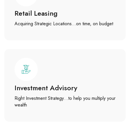
Retail Leasing
Acquiring Strategic Locations…on time, on budget
Investment Advisory
Right Investment Strategy…to help you multiply your
wealth