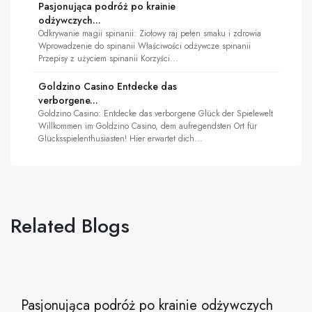
Pasjonująca podróż po krainie
odżywczych...
Odkrywanie magii spinanii: Ziołowy raj pełen smaku i zdrowia
Wprowadzenie do spinanii Właściwości odżywcze spinanii
Przepisy z użyciem spinanii Korzyści...
Goldzino Casino Entdecke das
verborgene...
Goldzino Casino: Entdecke das verborgene Glück der Spielewelt
Willkommen im Goldzino Casino, dem aufregendsten Ort für
Glücksspielenthusiasten! Hier erwartet dich...
Related Blogs
Pasjonująca podróż po krainie odżywczych