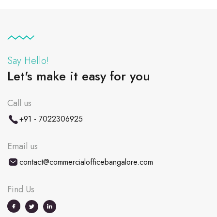
Say Hello!
Let's make it easy for you
Call us
+91 - 7022306925
Email us
contact@commercialofficebangalore.com
Find Us