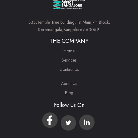
335,Temple Tree building, 1st Main,7th Block,
Koramangala,Bangalore 560059.
THE COMPANY
Home
Services
Contact Us
About Us
Blog
Follow Us On