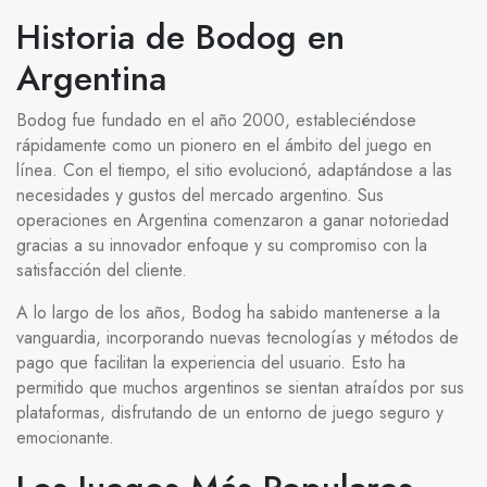
Historia de Bodog en
Argentina
Bodog fue fundado en el año 2000, estableciéndose
rápidamente como un pionero en el ámbito del juego en
línea. Con el tiempo, el sitio evolucionó, adaptándose a las
necesidades y gustos del mercado argentino. Sus
operaciones en Argentina comenzaron a ganar notoriedad
gracias a su innovador enfoque y su compromiso con la
satisfacción del cliente.
A lo largo de los años, Bodog ha sabido mantenerse a la
vanguardia, incorporando nuevas tecnologías y métodos de
pago que facilitan la experiencia del usuario. Esto ha
permitido que muchos argentinos se sientan atraídos por sus
plataformas, disfrutando de un entorno de juego seguro y
emocionante.