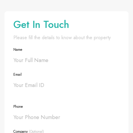
Get In Touch
Please fill the details to know about the property
Name
Email
Phone
Company
(Optional)