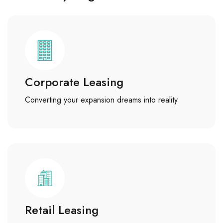
Corporate Leasing
Converting your expansion dreams into reality
Retail Leasing