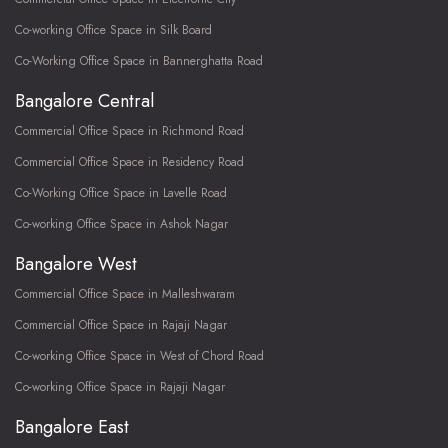
Co-working Office Space in Silk Board
Co-Working Office Space in Bannerghatta Road
Bangalore Central
Commercial Office Space in Richmond Road
Commercial Office Space in Residency Road
Co-Working Office Space in Lavelle Road
Co-working Office Space in Ashok Nagar
Bangalore West
Commercial Office Space in Malleshwaram
Commercial Office Space in Rajaji Nagar
Co-working Office Space in West of Chord Road
Co-working Office Space in Rajaji Nagar
Bangalore East