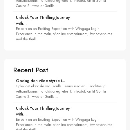
velkomstbonus Indholdsfortegnelse 1. Introduktion til Gorilla
Casino 2. Hvad er Gorilla...
Unlock Your Thrilling Journey
with...
Embark on an Exciting Expedition with Wingaga Login
Experience In the realm of online entertainment, few adventures
rival the thrill...
Recent Post
Opdag den vilde styrke i...
Oplev det eksotiske ved Gorilla Casino med en uimodståelig
velkomstbonus Indholdsfortegnelse 1. Introduktion til Gorilla
Casino 2. Hvad er Gorilla...
Unlock Your Thrilling Journey
with...
Embark on an Exciting Expedition with Wingaga Login
Experience In the realm of online entertainment, few adventures