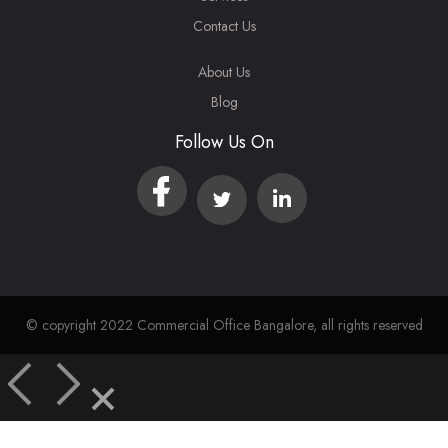
Contact Us
About Us
Blog
Follow Us On
© copyright 2022 Commercial Office Bangalore, all rights reserved