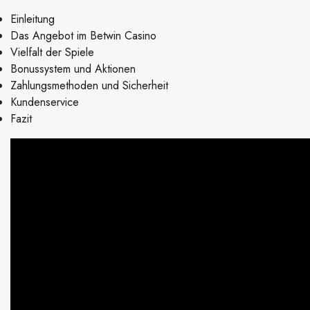
Einleitung
Das Angebot im Betwin Casino
Vielfalt der Spiele
Bonussystem und Aktionen
Zahlungsmethoden und Sicherheit
Kundenservice
Fazit