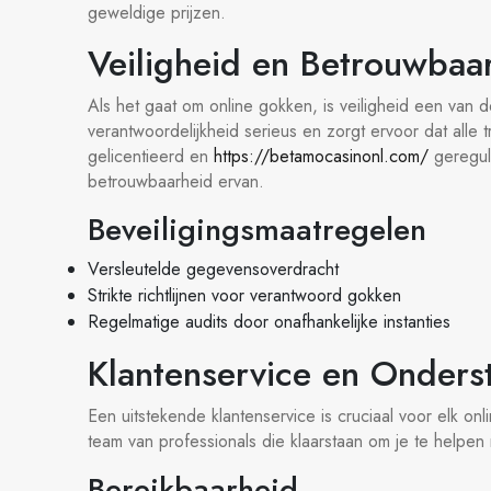
geweldige prijzen.
Veiligheid en Betrouwbaa
Als het gaat om online gokken, is veiligheid een van 
verantwoordelijkheid serieus en zorgt ervoor dat alle t
gelicentieerd en
https://betamocasinonl.com/
geregule
betrouwbaarheid ervan.
Beveiligingsmaatregelen
Versleutelde gegevensoverdracht
Strikte richtlijnen voor verantwoord gokken
Regelmatige audits door onafhankelijke instanties
Klantenservice en Onders
Een uitstekende klantenservice is cruciaal voor elk onl
team van professionals die klaarstaan om je te helpen
Bereikbaarheid