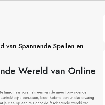
d van Spannende Spellen en
ende Wereld van Online
Betamo
naar voren als een van de meest opwindende
 aantrekkelijke bonussen, biedt Betamo een unieke ervaring
eemt je mee op een reis door de fascinerende wereld van