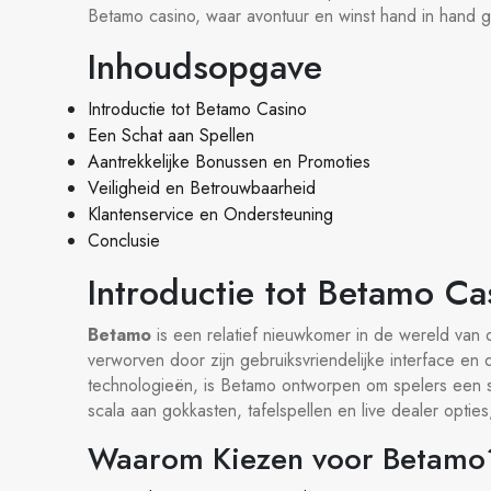
Betamo casino, waar avontuur en winst hand in hand 
Inhoudsopgave
Introductie tot Betamo Casino
Een Schat aan Spellen
Aantrekkelijke Bonussen en Promoties
Veiligheid en Betrouwbaarheid
Klantenservice en Ondersteuning
Conclusie
Introductie tot Betamo Ca
Betamo
is een relatief nieuwkomer in de wereld van
verworven door zijn gebruiksvriendelijke interface e
technologieën, is Betamo ontworpen om spelers een s
scala aan gokkasten, tafelspellen en live dealer opties,
Waarom Kiezen voor Betamo