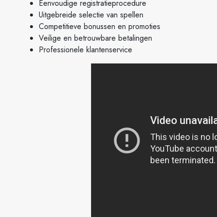
Eenvoudige registratieprocedure
Uitgebreide selectie van spellen
Competitieve bonussen en promoties
Veilige en betrouwbare betalingen
Professionele klantenservice