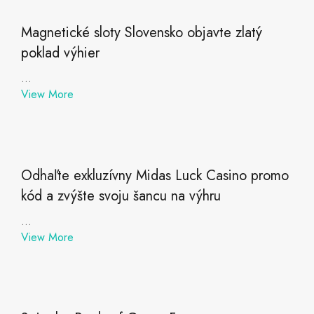
Magnetické sloty Slovensko objavte zlatý
poklad výhier
...
View More
Odhaľte exkluzívny Midas Luck Casino promo
kód a zvýšte svoju šancu na výhru
...
View More