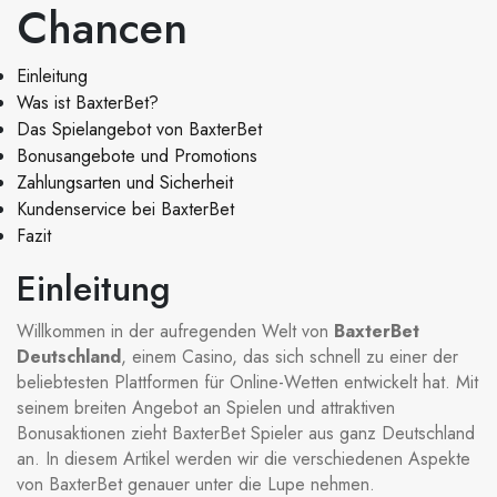
Chancen
Einleitung
Was ist BaxterBet?
Das Spielangebot von BaxterBet
Bonusangebote und Promotions
Zahlungsarten und Sicherheit
Kundenservice bei BaxterBet
Fazit
Einleitung
Willkommen in der aufregenden Welt von
BaxterBet
Deutschland
, einem Casino, das sich schnell zu einer der
beliebtesten Plattformen für Online-Wetten entwickelt hat. Mit
seinem breiten Angebot an Spielen und attraktiven
Bonusaktionen zieht BaxterBet Spieler aus ganz Deutschland
an. In diesem Artikel werden wir die verschiedenen Aspekte
von BaxterBet genauer unter die Lupe nehmen.