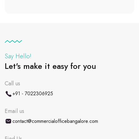
Say Hello!
Let's make it easy for you
Call us
+91 - 7022306925
Email us
contact@commercialofficebangalore.com
Find Us