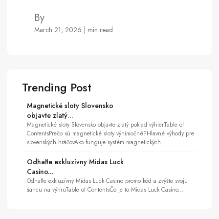
By
March 21, 2026 | min read
Trending Post
Magnetické sloty Slovensko
objavte zlatý...
Magnetické sloty Slovensko objavte zlatý poklad výhierTable of
ContentsPrečo sú magnetické sloty výnimočné?Hlavné výhody pre
slovenských hráčovAko funguje systém magnetických...
Odhaľte exkluzívny Midas Luck
Casino...
Odhaľte exkluzívny Midas Luck Casino promo kód a zvýšte svoju
šancu na výhruTable of ContentsČo je to Midas Luck Casino...