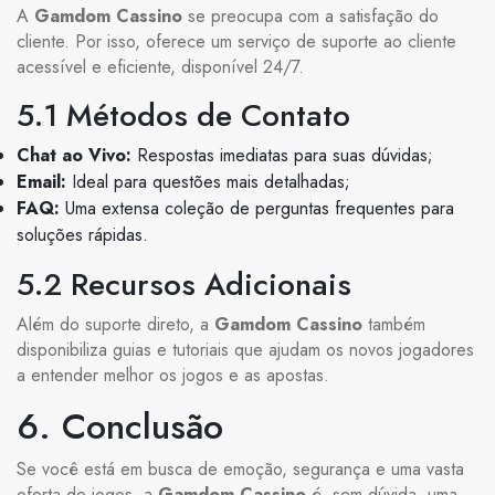
A
Gamdom Cassino
se preocupa com a satisfação do
cliente. Por isso, oferece um serviço de suporte ao cliente
acessível e eficiente, disponível 24/7.
5.1 Métodos de Contato
Chat ao Vivo:
Respostas imediatas para suas dúvidas;
Email:
Ideal para questões mais detalhadas;
FAQ:
Uma extensa coleção de perguntas frequentes para
soluções rápidas.
5.2 Recursos Adicionais
Além do suporte direto, a
Gamdom Cassino
também
disponibiliza guias e tutoriais que ajudam os novos jogadores
a entender melhor os jogos e as apostas.
6. Conclusão
Se você está em busca de emoção, segurança e uma vasta
oferta de jogos, a
Gamdom Cassino
é, sem dúvida, uma