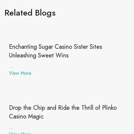
Related Blogs
Enchanting Sugar Casino Sister Sites
Unleashing Sweet Wins
...
View More
Drop the Chip and Ride the Thrill of Plinko
Casino Magic
...