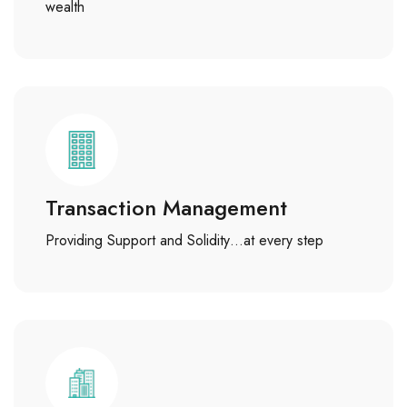
wealth
Transaction Management
Providing Support and Solidity…at every step