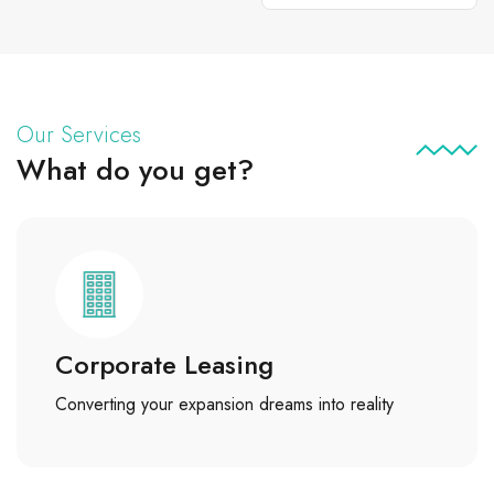
Our Services
What do you get?
Corporate Leasing
Converting your expansion dreams into reality