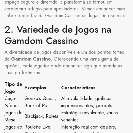
espaço seguro e divertido, a plataforma se tornou um
verdadeiro refúgio para apostadores. Vamos conhecer mais
sobre o que faz da Gamdom Cassino um lugar tão especial.
2. Variedade de Jogos na
Gamdom Cassino
A diversidade de jogos disponíveis é um dos pontos fortes
da
Gamdom Cassino
. Oferecendo uma vasta gama de
opções, cada jogador pode encontrar algo que atenda às
suas preferências.
Tipo de
Exemplos
Características
Jogo
Caça-
Gonzo’s Quest,
Alta volatilidade, gráficos
Níqueis
Book of Ra
impressionantes, jackpots
Jogos de
Estratégia envolvente, várias
Blackjack, Roleta
Mesa
variantes
Jogos ao
Roulette Live,
Interação real com dealers,