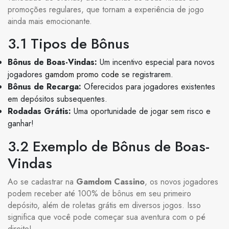
promoções regulares, que tornam a experiência de jogo
ainda mais emocionante.
3.1 Tipos de Bônus
Bônus de Boas-Vindas:
Um incentivo especial para novos
jogadores
gamdom promo code
se registrarem.
Bônus de Recarga:
Oferecidos para jogadores existentes
em depósitos subsequentes.
Rodadas Grátis:
Uma oportunidade de jogar sem risco e
ganhar!
3.2 Exemplo de Bônus de Boas-
Vindas
Ao se cadastrar na
Gamdom Cassino
, os novos jogadores
podem receber até 100% de bônus em seu primeiro
depósito, além de roletas grátis em diversos jogos. Isso
significa que você pode começar sua aventura com o pé
direito!