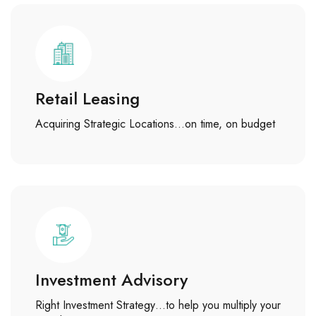
Retail Leasing
Acquiring Strategic Locations…on time, on budget
Investment Advisory
Right Investment Strategy…to help you multiply your