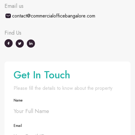
Email us
contact@commercialofficebangalore.com
Find Us
Get In Touch
Please fill the details to know about the property
Name
Email