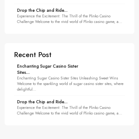
Drop the Chip and Ride...
Experience the Excitement: The Thrill of the Plinko Casino
Challenge Welcome to the vivid world of Plinko casino game, a...
Recent Post
Enchanting Sugar Casino Sister
Sites...
Enchanting Sugar Casino Sister Sites Unleashing Sweet Wins
Welcome to the sparkling world of sugar casino sister sites, where
delightful...
Drop the Chip and Ride...
Experience the Excitement: The Thrill of the Plinko Casino
Challenge Welcome to the vivid world of Plinko casino game, a...