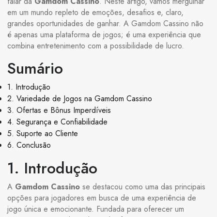
falar da
Gamdom Cassino
. Neste artigo, vamos mergulhar
em um mundo repleto de emoções, desafios e, claro,
grandes oportunidades de ganhar. A Gamdom Cassino não
é apenas uma plataforma de jogos; é uma experiência que
combina entretenimento com a possibilidade de lucro.
Sumário
1. Introdução
2. Variedade de Jogos na Gamdom Cassino
3. Ofertas e Bônus Imperdíveis
4. Segurança e Confiabilidade
5. Suporte ao Cliente
6. Conclusão
1. Introdução
A
Gamdom Cassino
se destacou como uma das principais
opções para jogadores em busca de uma experiência de
jogo única e emocionante. Fundada para oferecer um