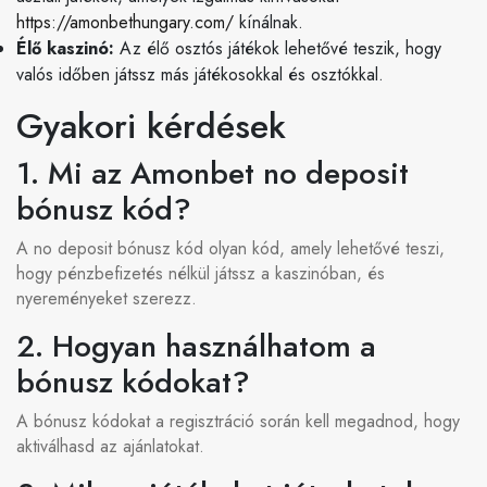
https://amonbethungary.com/
kínálnak.
Élő kaszinó:
Az élő osztós játékok lehetővé teszik, hogy
valós időben játssz más játékosokkal és osztókkal.
Gyakori kérdések
1. Mi az Amonbet no deposit
bónusz kód?
A no deposit bónusz kód olyan kód, amely lehetővé teszi,
hogy pénzbefizetés nélkül játssz a kaszinóban, és
nyereményeket szerezz.
2. Hogyan használhatom a
bónusz kódokat?
A bónusz kódokat a regisztráció során kell megadnod, hogy
aktiválhasd az ajánlatokat.