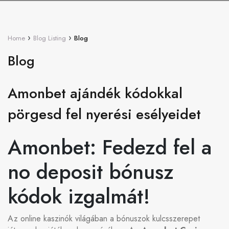
›
›
Home
Blog Listing
Blog
Blog
Amonbet ajándék kódokkal
pörgesd fel nyerési esélyeidet
Amonbet: Fedezd fel a
no deposit bónusz
kódok izgalmát!
Az online kaszinók világában a bónuszok kulcsszerepet