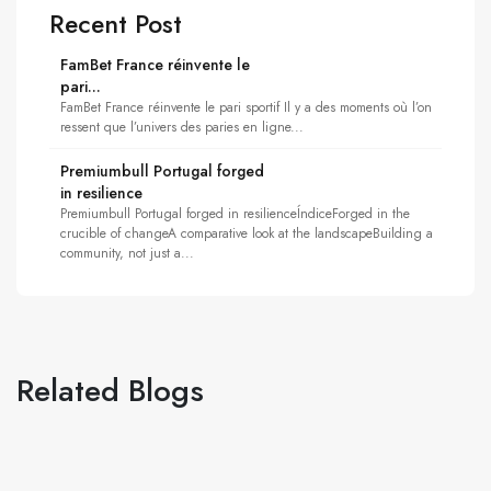
Recent Post
FamBet France réinvente le
pari...
FamBet France réinvente le pari sportif Il y a des moments où l’on
ressent que l’univers des paries en ligne...
Premiumbull Portugal forged
in resilience
Premiumbull Portugal forged in resilienceÍndiceForged in the
crucible of changeA comparative look at the landscapeBuilding a
community, not just a...
Related Blogs