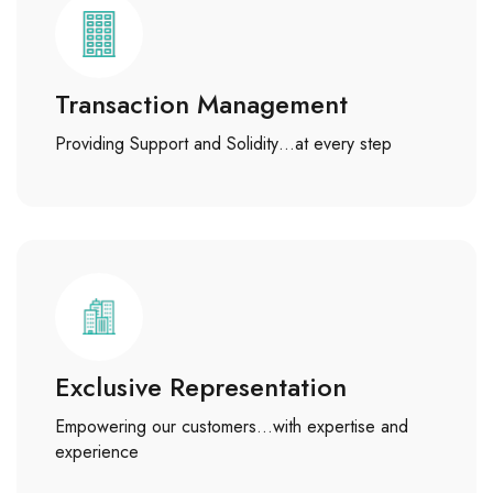
Transaction Management
Providing Support and Solidity…at every step
Exclusive Representation
Empowering our customers…with expertise and
experience