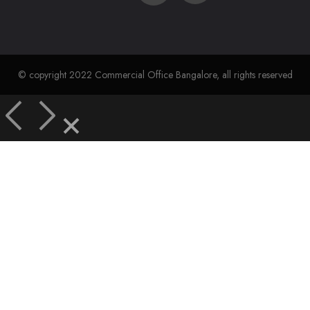
© copyright 2022 Commercial Office Bangalore, all rights reserved