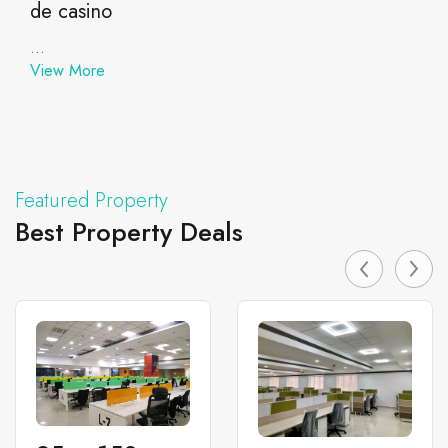
de casino
...
View More
Featured Property
Best Property Deals