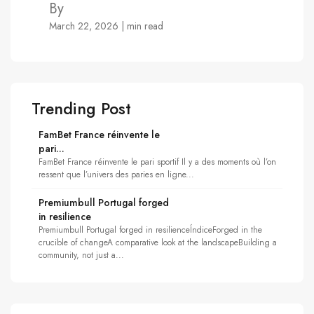
By
March 22, 2026 | min read
Trending Post
FamBet France réinvente le
pari...
FamBet France réinvente le pari sportif Il y a des moments où l’on
ressent que l’univers des paries en ligne...
Premiumbull Portugal forged
in resilience
Premiumbull Portugal forged in resilienceÍndiceForged in the
crucible of changeA comparative look at the landscapeBuilding a
community, not just a...