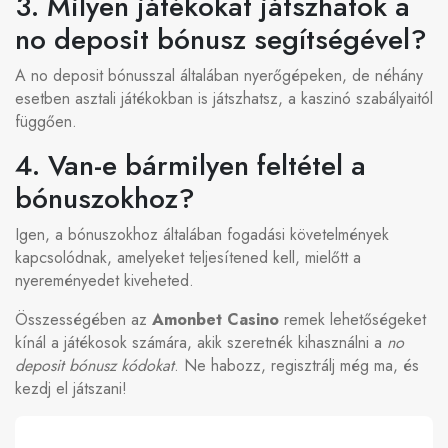
3. Milyen játékokat játszhatok a
no deposit bónusz segítségével?
A no deposit bónusszal általában nyerőgépeken, de néhány
esetben asztali játékokban is játszhatsz, a kaszinó szabályaitól
függően.
4. Van-e bármilyen feltétel a
bónuszokhoz?
Igen, a bónuszokhoz általában fogadási követelmények
kapcsolódnak, amelyeket teljesítened kell, mielőtt a
nyereményedet kiveheted.
Összességében az
Amonbet Casino
remek lehetőségeket
kínál a játékosok számára, akik szeretnék kihasználni a
no
deposit bónusz kódokat
. Ne habozz, regisztrálj még ma, és
kezdj el játszani!