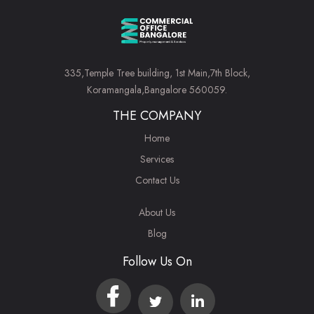
335,Temple Tree building, 1st Main,7th Block,
Koramangala,Bangalore 560059.
THE COMPANY
Home
Services
Contact Us
About Us
Blog
Follow Us On