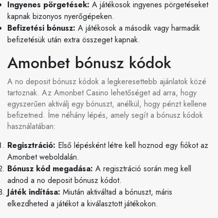
Ingyenes pörgetések:
A játékosok ingyenes pörgetéseket
kapnak bizonyos nyerőgépeken.
Befizetési bónusz:
A játékosok a második vagy harmadik
befizetésük után extra összeget kapnak.
Amonbet bónusz kódok
A no deposit bónusz kódok a legkeresettebb ajánlatok közé
tartoznak. Az Amonbet Casino lehetőséget ad arra, hogy
egyszerűen aktiválj egy bónuszt, anélkül, hogy pénzt kellene
befizetned. Íme néhány lépés, amely segít a bónusz kódok
használatában:
Regisztráció:
Első lépésként létre kell hoznod egy fiókot az
Amonbet weboldalán.
Bónusz kód megadása:
A regisztráció során meg kell
adnod a no deposit bónusz kódot.
Játék indítása:
Miután aktiváltad a bónuszt, máris
elkezdheted a játékot a kiválasztott játékokon.