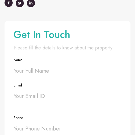
Get In Touch
Please fill the details to know about the property
Name
Email
Phone