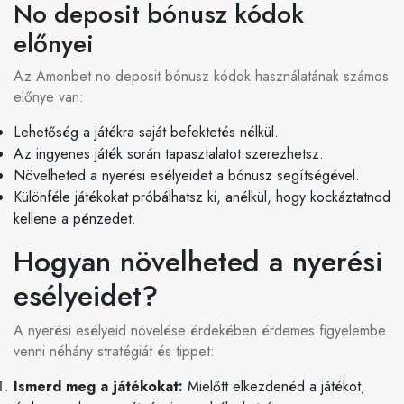
No deposit bónusz kódok
előnyei
Az Amonbet no deposit bónusz kódok használatának számos
előnye van:
Lehetőség a játékra saját befektetés nélkül.
Az ingyenes játék során tapasztalatot szerezhetsz.
Növelheted a nyerési esélyeidet a bónusz segítségével.
Különféle játékokat próbálhatsz ki, anélkül, hogy kockáztatnod
kellene a pénzedet.
Hogyan növelheted a nyerési
esélyeidet?
A nyerési esélyeid növelése érdekében érdemes figyelembe
venni néhány stratégiát és tippet:
Ismerd meg a játékokat:
Mielőtt elkezdenéd a játékot,