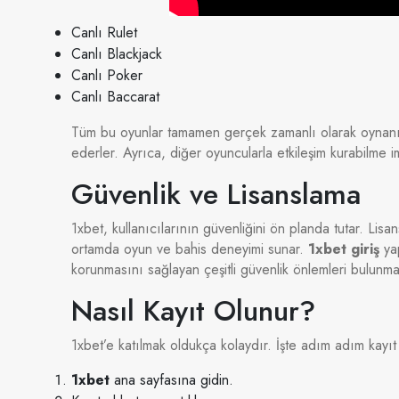
Canlı Rulet
Canlı Blackjack
Canlı Poker
Canlı Baccarat
Tüm bu oyunlar tamamen gerçek zamanlı olarak oynanır
ederler. Ayrıca, diğer oyuncularla etkileşim kurabilme 
Güvenlik ve Lisanslama
1xbet, kullanıcılarının güvenliğini ön planda tutar. Lisan
ortamda oyun ve bahis deneyimi sunar.
1xbet giriş
yap
korunmasını sağlayan çeşitli güvenlik önlemleri bulunma
Nasıl Kayıt Olunur?
1xbet’e katılmak oldukça kolaydır. İşte adım adım kayıt
1xbet
ana sayfasına gidin.