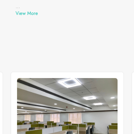
výhru
...
View More