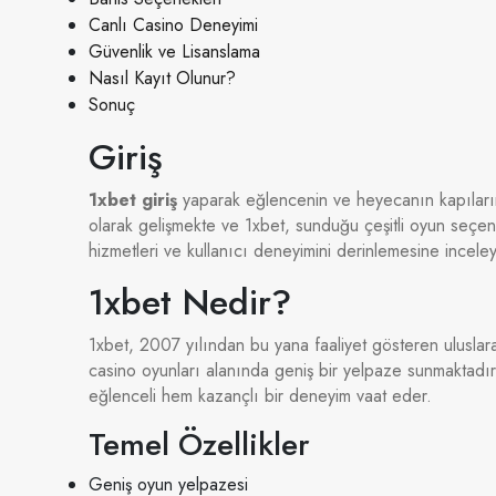
Canlı Casino Deneyimi
Güvenlik ve Lisanslama
Nasıl Kayıt Olunur?
Sonuç
Giriş
1xbet giriş
yaparak eğlencenin ve heyecanın kapıların
olarak gelişmekte ve 1xbet, sunduğu çeşitli oyun seçen
hizmetleri ve kullanıcı deneyimini derinlemesine incele
1xbet Nedir?
1xbet, 2007 yılından bu yana faaliyet gösteren uluslar
casino oyunları alanında geniş bir yelpaze sunmaktadır.
eğlenceli hem kazançlı bir deneyim vaat eder.
Temel Özellikler
Geniş oyun yelpazesi