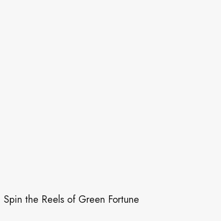
Spin the Reels of Green Fortune